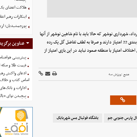
هلاکت اعضای یک 
ابتکارات رهبر انق
پورجمشیدیان: اربعین ۱۴۰۵ با بالاترین سطح امنی
لین بازی هفته بیست و ششم، از ساعت 16:30 روز چهارشنبه 6 خرداد، شهرداری نوشهر که حالا باید با نام شاهین نوشهر از آنها
یاد شود میزبان پارس جنوبی جم خواهد بود. نوشهری‌ها در جدول رده‌بندی 22 امتیاز دارند و صرفا به لطف تفاضل گل یک رده
عناوین برگزید
اختلاف امتیاز با منطقه صعود نباید در این بازی امتیاز از
پیش‌بینی هواشناسی امروز
قیمت طلا و سکه امروز پنجشنب
ادعای واکنش رهبر
منبع :
ورزش سه
اساس کذب و خلاف 
ادارات و بانک‌های کدام استان
پیچیدن نوای «یالث
بال پارس جنوبی جم
باشگاه فوتبال مس شهربابک