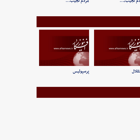
دم نجیب،…
مردم نجیب…
قلال
پرسپولیس