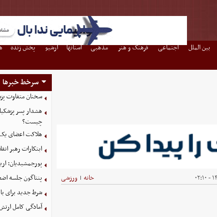
بین الملل
اجتماعی
فرهنگ و هنر
مذهبی
استانها
آرشیو
پخش زنده
ه
سرخط خبرها
سخنان متفاوت پزش
هشدار پسر پزشکیا
چیست؟
هلاکت اعضای یک 
ابتکارات رهبر انق
پورجمشیدیان: اربعین ۱۴۰۵ با بالاترین سطح امنی
۱۴۰
خانه
ورزشی
پنتاگون جلسه اضطر
|
شرط جدید برای با
آمادگی کامل ارتش