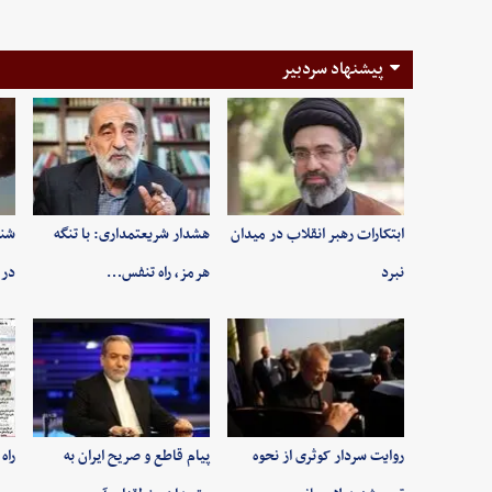
پیشنهاد سردبیر
ابتکارات رهبر انقلاب در میدان
هشدار شریعتمداری: با تنگه
شنی
نبرد
هرمز، راه تنفس…
در 
روایت سردار کوثری از نحوه
پیام قاطع و صریح ایران به
راه