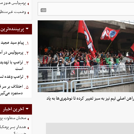
پرسپولیس هنوز سه
وضعیت غیرمنتظره
پربیننده‌ترین
پیام سید مجید 
۱.
پرسپولیس در آستانه جذ
۲.
ترامپ با تهدید
۳.
است
ترامپ وعده تسل
۴.
اختلاف بر سر ق
۵.
دستمزد می‌گیرد
ن اصلی تیم نیز به سبز تغییر کرده تا نوشهری‌ها به یاد
آخرین اخبار
سخنان متفاوت پزش
هشدار پسر پزشکیا
چیست؟