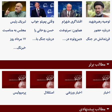
توصیه رهبرشهید
افشاگری شهرام
وقتی پمپئو جواب
تبریک رئیس
درباره حضور
همایون: سرنوشت
حسن روحانی را
مجلس به مناسبت
فرزندانش در جنگ
«من‌وتو» در…
درباره جنگ با…
۱۷ مرداد روز
خبرنگ…
مطالب برتر
اخبار
اخبار ورزشی
استقلال
پرسپولیس
مطالب پیشنهادی