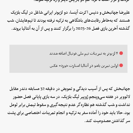
علیرضا جهانبخش و دنیس اکرت آینسا، دو لژیونر ایرانی شاغل در لیگ بلژیک
هستند که به‌خاطر رقابت‌های باشگاهی به ترکیه نرفته بودند تا تیم‌هایشان، شب
گذشته آخرین بازی فصل 26-2025 را برگزار کنند و پس از آن به آنتالیا بروند.
۴ لژیونر به تمرینات تیم ملی فوتبال اضافه شدند
اولین تمرین باشو در آنتالیا استارت خورد+ عکس
جهانبخش که پس از آسیب دیدگی و تعویض در دقیقه 32 مسابقه دندر مقابل
لالوویر در هفته سی‌وپنجم ژوپیر لیگ بلژیک، در سه بازی پایانی فصل حضور
نداشت و شب گذشته هم نظاره‌گر عدم نتیجه‌گیری و سقوط تیمش برابر لومل
بود، حالا باید خود را آماده سفر به ترکیه و انجام تمرینات اختصاصی برای پشت
سر گذاشتن مصدومیت کند.