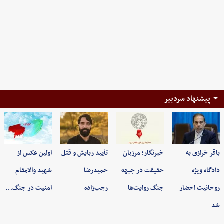
پیشنهاد سردبیر
باقر خرازی به
خبرنگار؛ مرزبان
تأیید ربایش و قتل
اولین عکس از
دادگاه ویژه
حقیقت در جبهه
حمیدرضا
شهید والامقام
روحانیت احضار
جنگ روایت‌ها
رجب‌زاده
امنیت در جنگ…
شد