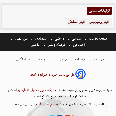
تبلیغات متنی
اخبار پرسپولیس
اخبار استقلال
صفحه نخست
سیاسی
ورزشی
اقتصادی
بین الملل
اجتماعی
فرهنگ و هنر
مذهبی
درباره ما
مرامنامه
تماس با ما
پیوندها
تعرفه اگهی
طراحی سایت خبری و خبرگزاری آسام
کلیه حقوق مادی و معنوی این سایت متعلق به
پایگاه خبری تحلیلی افکارنیوز
است و
استفاده از مطالب با ذکر منبع بلامانع است.
پایگاه خبری افکارخبر توسط سرورهای
گروه نرم افزاری آسام
میزبانی می شود.