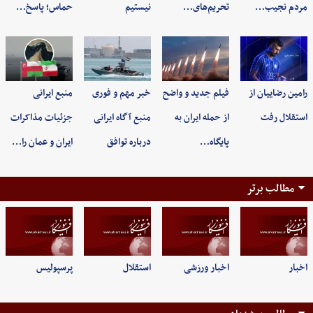
مردم نجیب…
تحریم‌های…
نیستیم
حماس؛ پاسخ…
رامین رضاییان از
فیلم جدید و واضح
خبر مهم و فوری
منبع ایرانی
استقلال رفت
از حمله ایران به
منبع آگاه ایرانی
جزئیات مذاکرات
پایگاه…
درباره توافق
ایران و عمان را…
مطالب برتر
اخبار
اخبار ورزشی
استقلال
پرسپولیس