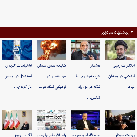
پیشنهاد سردبیر
ابتکارات رهبر
هشدار
شنیده شدن صدای
اشتباهات کلیدی
انقلاب در میدان
شریعتمداری: با
دو انفجار در
استقلال در مسیر
نبرد
تنگه هرمز، راه
نزدیکی تنگه هرمز
باز کردن…
تنفس…
روایت سردار
پیام قاطع و صریح
راه نافرجام ترامپ،
اگر تا امروز