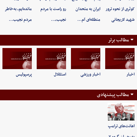
کوثری از نحوه ترور
ایران به متحدان
رو راست با مردم
مانده‌ایم، به‌خاطر
شهید لاریجانی
منطقه‌ای آم…
نجیب،…
مردم نجیب…
مطالب برتر
اخبار
اخبار ورزشی
استقلال
پرسپولیس
مطالب پیشنهادی
اهانت‌های ترامپ
به رهبران گروه ۷