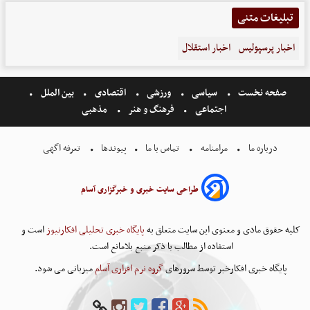
تبلیغات متنی
اخبار پرسپولیس
اخبار استقلال
صفحه نخست
سیاسی
ورزشی
اقتصادی
بین الملل
اجتماعی
فرهنگ و هنر
مذهبی
درباره ما
مرامنامه
تماس با ما
پیوندها
تعرفه اگهی
طراحی سایت خبری و خبرگزاری آسام
کلیه حقوق مادی و معنوی این سایت متعلق به
پایگاه خبری تحلیلی افکارنیوز
است و
استفاده از مطالب با ذکر منبع بلامانع است.
پایگاه خبری افکارخبر توسط سرورهای
گروه نرم افزاری آسام
میزبانی می شود.