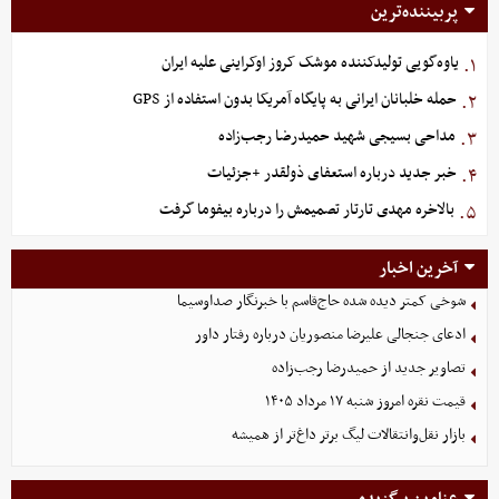
پربیننده‌ترین
یاوه‌گویی تولیدکننده موشک کروز اوکراینی علیه ایران
۱.
حمله خلبانان ایرانی به پایگاه آمریکا بدون استفاده از GPS
۲.
مداحی بسیجی شهید حمیدرضا رجب‌زاده
۳.
خبر جدید درباره استعفای ذولقدر +جزئیات
۴.
بالاخره مهدی تارتار تصمیمش را درباره بیفوما گرفت
۵.
آخرین اخبار
شوخی کمتر دیده شده حاج‌قاسم با خبرنگار صداوسیما
ادعای جنجالی علیرضا منصوریان درباره رفتار داور
تصاویر جدید از حمیدرضا رجب‌زاده
قیمت نقره امروز شنبه ۱۷ مرداد ۱۴۰۵
بازار نقل‌وانتقالات لیگ برتر داغ‌تر از همیشه
عناوین برگزیده