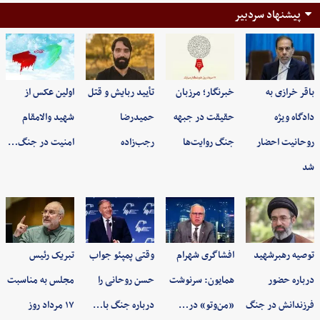
پیشنهاد سردبیر
باقر خرازی به
خبرنگار؛ مرزبان
تأیید ربایش و قتل
اولین عکس از
دادگاه ویژه
حقیقت در جبهه
حمیدرضا
شهید والامقام
روحانیت احضار
جنگ روایت‌ها
رجب‌زاده
امنیت در جنگ…
شد
توصیه رهبرشهید
افشاگری شهرام
وقتی پمپئو جواب
تبریک رئیس
درباره حضور
همایون: سرنوشت
حسن روحانی را
مجلس به مناسبت
فرزندانش در جنگ
«من‌وتو» در…
درباره جنگ با…
۱۷ مرداد روز