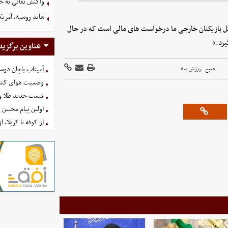
واکنش بقائی به خی
شاید روسیه، آمریکا
ائل بازیکنان خارجی ما درخواست های مالی است که در حال
یرد.»
عناوین برگزید
منبع :
ورزش سه
آمیتاب باچان دوست
وضعیت هوای کشور امروز 
قیمت جدید طلا و سکه امروز ۱۶ 
اولین پیام محسن 
از کوفه تا کربلا، ا