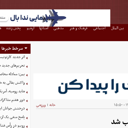
بین الملل
اجتماعی
فرهنگ و هنر
مذهبی
استانها
آرشیو
پخش زنده
ه
سرخط خبرها
اثر جدید کارتونی
تحریم‌های جدید ضد
یمن: معادله محاصره
واکنش بقائی به خی
شاید روسیه، آمریکا
دور هفتم مذاکرات
۱۴
خانه
ورزشی
|
درخشش جوانان ایر
پاسخ منفی یک لژیو
یب شد
روبیو در رأس فشار