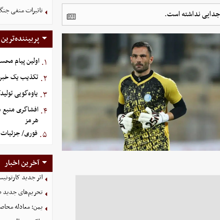
تاثیرات منفی جنگ ع
 جدایی نداشته است.
پربیننده‌ترین
اولین پیام محس
۱.
تکذیب یک خبر د
۲.
یاوه‌گویی تولید
۳.
افشاگری منبع م
۴.
هرمز
فوری/ جزئیات ا
۵.
آخرین اخبار
اثر جدید کارتونی
تحریم‌های جدید ضد
یمن: معادله محاصره