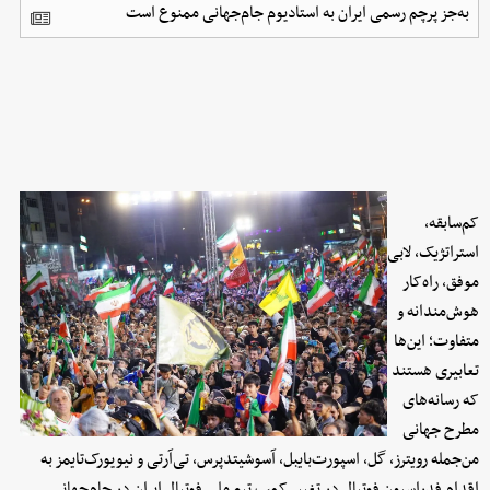
به‌جز پرچم رسمی ایران به استادیوم جام‌جهانی ممنوع است
کم‌سابقه،
استراتژیک، لابی
موفق، راه‌کار
هوش‌مندانه و
متفاوت؛ این‌ها
تعابیری هستند
که رسانه‌های
مطرح جهانی
من‌جمله رویترز، گل، اسپورت‌بایبل، آسوشیتدپرس، تی‌آرتی و نیویورک‌تایمز به
اقدام فدراسیون فوتبال در تغییر کمپ تیم ملی فوتبال ایران در جام‌جهانی