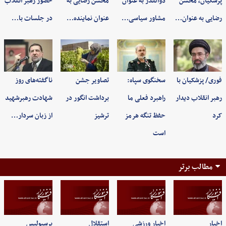
پزشکیان، محسن
ذوالقدر به عنوان
محسن رضایی به
حضور رهبر انقلاب
رضایی به عنوان…
مشاور سیاسی…
عنوان نماینده…
در جلسات با…
فوری/ پزشکیان با
سخنگوی سپاه:
تصاویر جشن
ناگفته‌های روز
رهبر انقلاب دیدار
راهبرد فعلی ما
برداشت انگور در
شهادت رهبرشهید
کرد
حفظ تنگه هرمز
ترشیز
از زبان سردار…
است
مطالب برتر
اخبار
اخبار ورزشی
استقلال
پرسپولیس