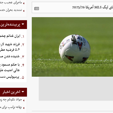
ماجرای عجیب جدای
تشدید بحران خدمات
پربیننده‌ترین
ایران غنائم چشم
۱.
فرزند شهید لاری
۲.
۵،۶ فرضیه مطرح است
شنیده شدن صدا
۳.
با حکم مسعود پ
۴.
عالی امنیت مل
پرسپولیس دست به کار شد؛ ۱۰
۵.
آخرین اخبار
جواد نکونام چه زم
بهانه ترامپ برای