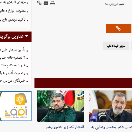
مهدی قایدی به تم
منبع :
ورزش سه
مصرف انواع دخانیات عامل 40 د
تأکید مهدی تاج 
عناوین برگزید
شهر فیلادلفیا
تأمین پایدار داروه
۳ تصفیه‌خانه جدید برای فضای سبز تهران در راه است
قیمت سکه و طلا امروز یکش
وضعیت آب و هوای کشور 
خبرنگار؛ مرزبان 
صاب دکتر محسن رضایی به
انتشار تصاویر حضور رهبر