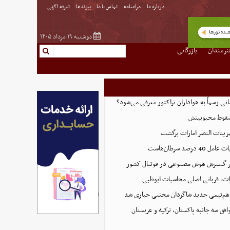
درباره ما
مرامنامه
تماس با ما
پیوندها
تعرفه اگهی
دوشنبه ۱۹ مرداد ۱۴۰۵
نرمندان
بازرگانی
انی رسماً به هواداران تراکتور معرفی می‌شود؟
 سقوط محبوبیتش
رینات النصر امارات برگشت
رصد سرطان‌هاست
بر گسترش هوش مصنوعی در فوتبال کشور
رات، قربانی اصلی محاسبات ابوظبی
هم‌تیمی جدید شاگردان مجتبی جباری شد
افق سه جانبه پاکستان، ترکیه و عربستان