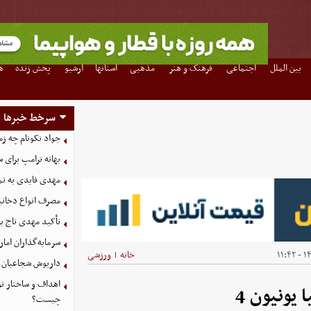
بین الملل
اجتماعی
فرهنگ و هنر
مذهبی
استانها
آرشیو
پخش زنده
ه
سرخط خبرها
جواد نکونام چه زم
بهانه ترامپ برای
مهدی قایدی به تم
مصرف انواع دخانیات عامل 40 د
تأکید مهدی تاج 
سرمایه‌گذاران اما
۱۴۰
خانه
ورزشی
|
داریوش شجاعیان 
اهداف و ساختار تو
چیست؟