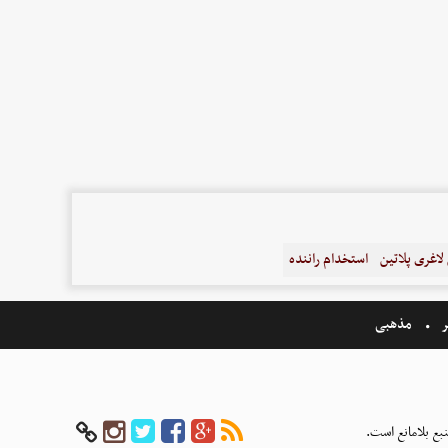
اغری پلاتین
استخدام راننده
ر
مذهبی
بع بلامانع است.