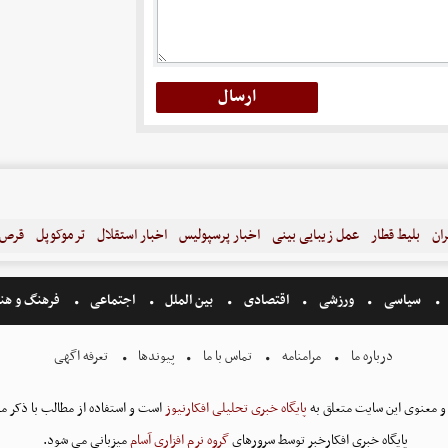
ران
بلیط قطار
عمل زیبایی بینی
اخبار پرسپولیس
اخبار استقلال
ترموکوپل
قرص ل
سیاسی
ورزشی
اقتصادی
بین الملل
اجتماعی
فرهنگ و هن
درباره ما
مرامنامه
تماس با ما
پیوندها
تعرفه اگهی
و معنوی این سایت متعلق به
پایگاه خبری تحلیلی افکارنیوز
است و استفاده از مطالب با ذکر من
پایگاه خبری افکارخبر توسط سرورهای
گروه نرم افزاری آسام
میزبانی می شود.