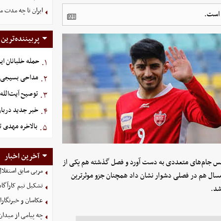
ایران تا چه مدت م
 است.
پربیننده‌ترین
حمله خلبانان ایرا
۱.
مداحی بسیجی ش
۲.
توصیح آیت‌الله
۳.
خبر جدید دربار
۴.
بالاخره مهدی ت
۵.
آخرین اخبار
پولیس جام‌های متعددی به دست آورد و فصل گذشته هم یکی از
مربی سابق استقلا
 امسال هم در فصلی دشوار نشان داد همچنان جزو موثرترین
تشکیل تیم کارآگاه
شد.
عکاسان و خبرنگار
چه پیامی از میدان