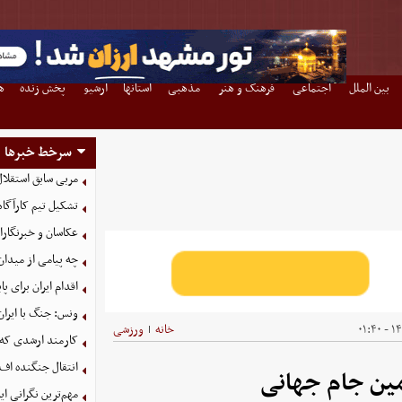
بین الملل
اجتماعی
فرهنگ و هنر
مذهبی
استانها
آرشیو
پخش زنده
ه
سرخط خبرها
مربی سابق استقلا
تشکیل تیم کارآگاه
عکاسان و خبرنگار
چه پیامی از میدان
اقدام ایران برای 
ونس: جنگ با ایران
۱۴۰
خانه
ورزشی
|
کارمند ارشدی که
انتقال جنگنده اف-۳۵ به کشور همسایه شکست خو
مین جام جهانی
مهم‌ترین نگرانی‌ 