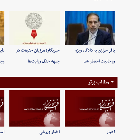
باقر خرازی به دادگاه ویژه
خبرنگار؛ مرزبان حقیقت در
تأی
روحانیت احضار شد
جبهه جنگ روایت‌ها
رجب
مطالب برتر
اخبار
اخبار ورزشی
است