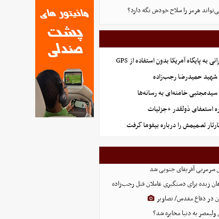
ی‌تواند هرمز را سلاح خودش نگه دارد؟
نی به پایگاه آمریکا بدون استفاده از GPS
هید حمیدرضا رجب‌زاده
 سیدمجتبی خامنه‌ای به رسانه‌ها
ه استعفای ذولقدر +جزئیات
ارتار تصمیمش را درباره بیفوما گرفت
ل سرمربی آفریقای جنوبی شد
ان زبده برای دستگیری عاملان قتل رجب‌زاده
ان در دفاع مقدس/ تصاویر
 ولیعصر به دنیا مخابره شد؟