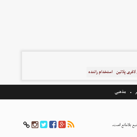
اغری پلاتین
استخدام راننده
ر
مذهبی
بع بلامانع است.