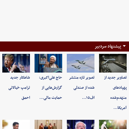
پیشنهاد سردبیر
تصاویر جدید از
تصویر تازه منتشر
حاج علی‌اکبری:
شاهکار جدید
پهپادهای
شده از صندلی
گزارش‌هایی از
ترامپ خیالاتی
منهدم‌شده
اف۱۵…
حمایت مالی…
احمق
آمریکا…