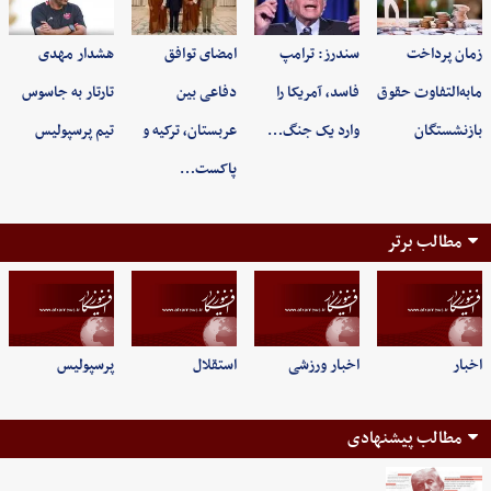
زمان پرداخت
سندرز: ترامپ
امضای توافق
هشدار مهدی
مابه‌التفاوت حقوق
فاسد، آمریکا را
دفاعی بین
تارتار به جاسوس
بازنشستگان
وارد یک جنگ…
عربستان، ترکیه و
تیم پرسپولیس
پاکست…
مطالب برتر
اخبار
اخبار ورزشی
استقلال
پرسپولیس
مطالب پیشنهادی