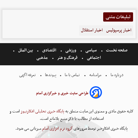
تبلیغات متنی
اخبار پرسپولیس
اخبار استقلال
صفحه نخست
سیاسی
ورزشی
اقتصادی
بین الملل
اجتماعی
فرهنگ و هنر
مذهبی
درباره ما
مرامنامه
تماس با ما
پیوندها
تعرفه اگهی
طراحی سایت خبری و خبرگزاری آسام
کلیه حقوق مادی و معنوی این سایت متعلق به
پایگاه خبری تحلیلی افکارنیوز
است و
استفاده از مطالب با ذکر منبع بلامانع است.
پایگاه خبری افکارخبر توسط سرورهای
گروه نرم افزاری آسام
میزبانی می شود.