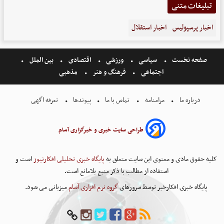
تبلیغات متنی
اخبار پرسپولیس
اخبار استقلال
صفحه نخست
سیاسی
ورزشی
اقتصادی
بین الملل
اجتماعی
فرهنگ و هنر
مذهبی
درباره ما
مرامنامه
تماس با ما
پیوندها
تعرفه اگهی
طراحی سایت خبری و خبرگزاری آسام
کلیه حقوق مادی و معنوی این سایت متعلق به
پایگاه خبری تحلیلی افکارنیوز
است و
استفاده از مطالب با ذکر منبع بلامانع است.
پایگاه خبری افکارخبر توسط سرورهای
گروه نرم افزاری آسام
میزبانی می شود.