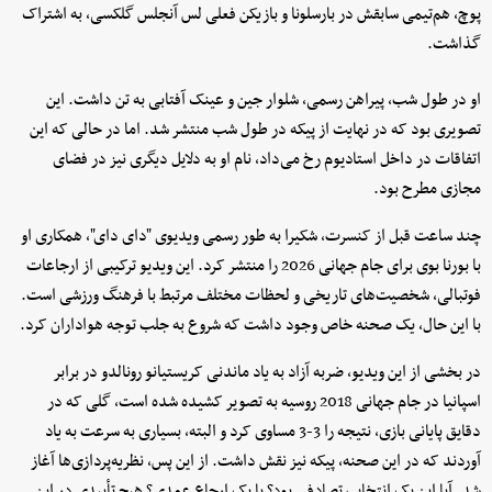
پوچ، هم‌تیمی سابقش در بارسلونا و بازیکن فعلی لس آنجلس گلکسی، به اشتراک
گذاشت.
او در طول شب، پیراهن رسمی، شلوار جین و عینک آفتابی به تن داشت. این
تصویری بود که در نهایت از پیکه در طول شب منتشر شد. اما در حالی که این
اتفاقات در داخل استادیوم رخ می‌داد، نام او به دلایل دیگری نیز در فضای
مجازی مطرح بود.
چند ساعت قبل از کنسرت، شکیرا به طور رسمی ویدیوی "دای دای"، همکاری او
با بورنا بوی برای جام جهانی 2026 را منتشر کرد. این ویدیو ترکیبی از ارجاعات
فوتبالی، شخصیت‌های تاریخی و لحظات مختلف مرتبط با فرهنگ ورزشی است.
با این حال، یک صحنه خاص وجود داشت که شروع به جلب توجه هواداران کرد.
در بخشی از این ویدیو، ضربه آزاد به یاد ماندنی کریستیانو رونالدو در برابر
اسپانیا در جام جهانی 2018 روسیه به تصویر کشیده شده است، گلی که در
دقایق پایانی بازی، نتیجه را 3-3 مساوی کرد و البته، بسیاری به سرعت به یاد
آوردند که در این صحنه، پیکه نیز نقش داشت. از این پس، نظریه‌پردازی‌ها آغاز
شد. آیا این یک انتخاب تصادفی بود؟ یا یک ارجاع عمدی؟ هیچ تأییدی در این