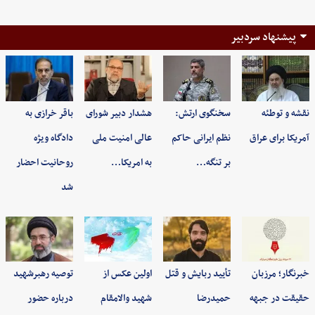
پیشنهاد سردبیر
نقشه و توطئه
سخنگوی ارتش:
هشدار دبیر شورای
باقر خرازی به
آمریکا برای عراق
نظم ایرانی حاکم
عالی امنیت ملی
دادگاه ویژه
بر تنگه…
به امریکا…
روحانیت احضار
شد
خبرنگار؛ مرزبان
تأیید ربایش و قتل
اولین عکس از
توصیه رهبرشهید
حقیقت در جبهه
حمیدرضا
شهید والامقام
درباره حضور