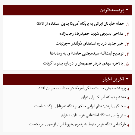
پربیننده‌ترین
حمله خلبانان ایرانی به پایگاه آمریکا بدون استفاده از GPS
۱.
مداحی بسیجی شهید حمیدرضا رجب‌زاده
۲.
خبر جدید درباره استعفای ذولقدر +جزئیات
۳.
توصیح آیت‌الله سیدمجتبی خامنه‌ای به رسانه‌ها
۴.
بالاخره مهدی تارتار تصمیمش را درباره بیفوما گرفت
۵.
آخرین اخبار
پرونده حقوقی جنایت جنگی آمریکا در میناب به جریان افتاد
نقشه و توطئه آمریکا برای عراق
سخنگوی ارتش: نظم ایرانی حاکم بر تنگه غیرقابل بازگشت است
سفر رئیس دستگاه اطلاعاتی عربستان به عراق
بازگشایی تنگه هرمز منوط به پذیرش شروط ایران از سوی آمریکاست