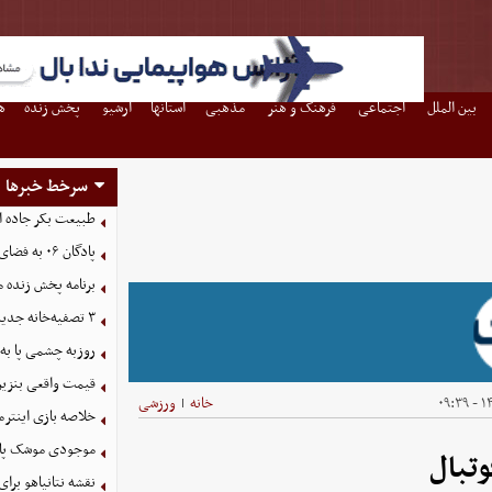
بین الملل
اجتماعی
فرهنگ و هنر
مذهبی
استانها
آرشیو
پخش زنده
ه
سرخط خبرها
طبیعت بکر جاده اس
پادگان ۰۶ به فضای سبز شهری تبدیل می‌شود
برنامه پخش زنده مسا
۳ تصفیه‌خانه جدید برای فضای سبز تهران در راه است
روزبه چشمی پا به 
قیمت واقعی بنزین
۱۴
خانه
ورزشی
|
خلاصه بازی اینترمیامی 1 - 
موجودی موشک پاتریوت 
وتبال
نقشه نتانیاهو بر