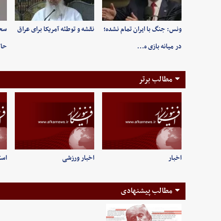
ونس: جنگ با ایران تمام نشده؛
نقشه و توطئه آمریکا برای عراق
سخن
در میانه بازی ه…
حاک
مطالب برتر
اخبار
اخبار ورزشی
است
مطالب پیشنهادی