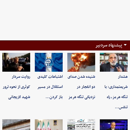
پیشنهاد سردبیر
هشدار
شنیده شدن صدای
اشتباهات کلیدی
روایت سردار
شریعتمداری: با
دو انفجار در
استقلال در مسیر
کوثری از نحوه ترور
تنگه هرمز، راه
نزدیکی تنگه هرمز
باز کردن…
شهید لاریجانی
تنفس…