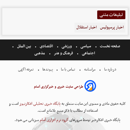
تبلیغات متنی
اخبار پرسپولیس
اخبار استقلال
صفحه نخست
سیاسی
ورزشی
اقتصادی
بین الملل
اجتماعی
فرهنگ و هنر
مذهبی
درباره ما
مرامنامه
تماس با ما
پیوندها
تعرفه اگهی
طراحی سایت خبری و خبرگزاری آسام
کلیه حقوق مادی و معنوی این سایت متعلق به
پایگاه خبری تحلیلی افکارنیوز
است و
استفاده از مطالب با ذکر منبع بلامانع است.
پایگاه خبری افکارخبر توسط سرورهای
گروه نرم افزاری آسام
میزبانی می شود.