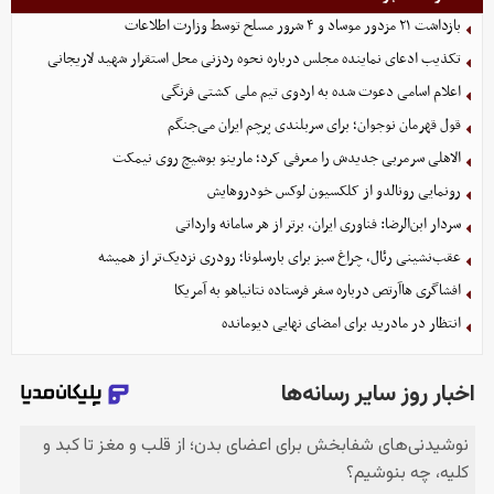
بازداشت ۲۱ مزدور موساد و ۴ شرور مسلح توسط وزارت اطلاعات
تکذیب ادعای نماینده مجلس درباره نحوه ردزنی محل استقرار شهید لاریجانی
اعلام اسامی دعوت شده به اردوی تیم ملی کشتی فرنگی
قول قهرمان نوجوان؛ برای سربلندی پرچم ایران می‌جنگم
الاهلی سرمربی جدیدش را معرفی کرد؛ مارینو بوشیچ روی نیمکت
رونمایی رونالدو از کلکسیون لوکس خودروهایش
سردار ابن‌الرضا: فناوری ایران، برتر از هر سامانه وارداتی
عقب‌نشینی رئال، چراغ سبز برای بارسلونا؛ رودری نزدیک‌تر از همیشه
افشاگری هاآرتص درباره سفر فرستاده نتانیاهو به آمریکا
انتظار در مادرید برای امضای نهایی دیومانده