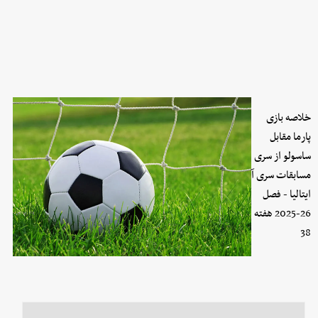
خلاصه بازی
پارما مقابل
ساسولو از سری
مسابقات سری آ
ایتالیا - فصل
26-2025 هفته
38