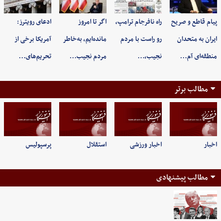
پیام قاطع و صریح
راه نافرجام ترامپ،
اگر تا امروز
ادعای رویترز:
ایران به متحدان
رو راست با مردم
مانده‌ایم، به‌خاطر
آمریکا برخی از
منطقه‌ای آم…
نجیب،…
مردم نجیب…
تحریم‌های…
مطالب برتر
اخبار
اخبار ورزشی
استقلال
پرسپولیس
مطالب پیشنهادی