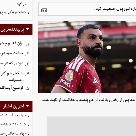
می‌کرد
تاره لیورپول، صحبت کرد.
حمله موشکی و پهپ
پربیننده‌ترین
ایران غنائم چشم
۱.
جنایت حمیدرضار
۲.
مردی که عربستان برای سرش ۵
۳.
تشکیل تیم کارآ
۴.
رجب‌زاده
توصیح آیت‌الله
۵.
تد پس از رفتن رونالدو از هم پاشید و حقانیت او ثابت شد.
آخرین اخبار
حمله مسلحانه به قهوه‌خانه
کشف ۳۳ قبضه سلاح در مرزهای آذربایجان غربی
شهادت جانباز حمل