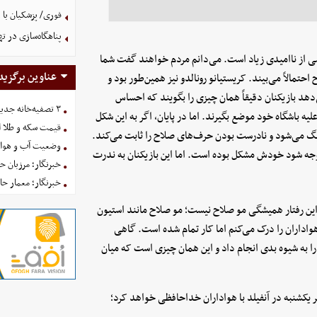
فوری/ پزشکیان با 
پناهگاه‌سازی در ته
ی از ناامیدی زیاد است. می‌دانم مردم خواهند گفت شما
عناوین برگزید
تمالاً می‌بیند. کریستیانو رونالدو نیز همین‌طور بود و
دهد بازیکنان دقیقاً همان چیزی را بگویند که احساس
۳ تصفیه‌خانه جدید برای فضای سبز تهران در راه است
لیه باشگاه خود موضع بگیرند. اما در پایان، اگر به این شکل
قیمت سکه و طلا امروز یکش
لیگ می‌شود و نادرست بودن حرف‌های صلاح را ثابت می‌کند.
وضعیت آب و هوای کشور 
ه شود خودش مشکل بوده است. اما این بازیکنان به ندرت
خبرنگار؛ مرزبان 
خبرنگار؛ معمار ح
 این رفتار همیشگی مو صلاح نیست؛ مو صلاح مانند استیون
 هواداران را درک می‌کنم اما کار تمام شده است. گاهی
را به شیوه بدی انجام داد و این همان چیزی است که میان
 یکشنبه در آنفیلد با هواداران خداحافظی خواهد کرد؛