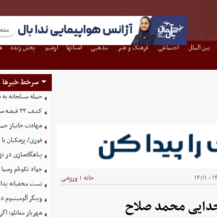
بین الملل
اجتماعی
فرهنگ و هنر
مذهبی
استانها
آرشیو
پخش زنده
ه
سرخط خبرها
حمله مسلحانه به قهوه‌خانه
کشف ۳۳ قبضه سلاح در مرزهای آذربایجان غربی
شهادت جانباز حمل
فوری/ پزشکیان با 
پناهگاه‌سازی در ته
جواد نکونام رسما 
۱۴
خانه
ورزشی
|
تست مخفیانه پدافن
وینگر آلومینیوم د
جدایی محمد صلاح
شهریار مغانلو: اگر