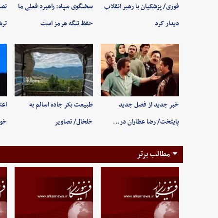
فوری/ پزشکیان با رهبر انقلاب
سخنگوی سپاه: راهبرد فعلی ما
تصا
دیدار کرد
حفظ تنگه هرمز است
ترش
خبر جدید از فصل جدید
طبیعت بکر جاده اسالم به
اعت
پایتخت/ رضا عطاران در…
خلخال/ تصاویر
خوب
مطالب برتر