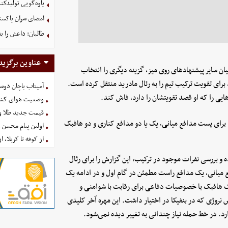
یاوه‌گویی تولیدکن
امضای سران پاکستا
طالبان: داعش را ب
عناوین برگزید
میان سایر پیشنهادهای روی میز، گزینه دیگری را انتخاب
رای تقویت ترکیب تیم را به رئال مادرید منتقل کرده است.
آمیتاب باچان دوست
یی را که او قصد تقویتشان را دارد، فاش کند.
وضعیت هوای کشور امروز 
قیمت جدید طلا و سکه امروز ۱۶ 
 برای پست مدافع میانی، یک یا دو مدافع کناری و دو هافبک
اولین پیام محسن 
از کوفه تا کربلا، ا
ه و بررسی نفرات موجود در ترکیب، این گزارش را برای رئال
فع میانی، یک مدافع راست مطمئن در گام اول و در ادامه یک
یک هافبک با خصوصیات دفاعی برای رقابت با شوامنی و
نروژی که در بنفیکا در اختیار داشت. این مهره آخر کلیدی
رد. در خط حمله نیاز چندانی به تغییر دیده نمی‌شود.