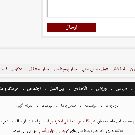
ران
بلیط قطار
عمل زیبایی بینی
اخبار پرسپولیس
اخبار استقلال
ترموکوپل
قرص ل
سیاسی
ورزشی
اقتصادی
بین الملل
اجتماعی
فرهنگ و هن
درباره ما
مرامنامه
تماس با ما
پیوندها
تعرفه اگهی
و معنوی این سایت متعلق به
پایگاه خبری تحلیلی افکارنیوز
است و استفاده از مطالب با ذکر من
پایگاه خبری افکارخبر توسط سرورهای
گروه نرم افزاری آسام
میزبانی می شود.