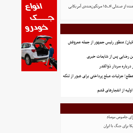
تصویر تازه منتشر شده از صندلی اف۱۵ سرنگون‌شده‌ی آمریکایی
یان/ منظور رئیس جمهور از جمله معروفش
ن رضایی پس از شایعات خبری
رباره سردار ذوالقدر
طلع؛ جزئیات مبلغ پرداختی برای عبور از تنگه
ولیه از انفجارهای قشم
رای جاسوس موساد
ا برای جنگ با ایران