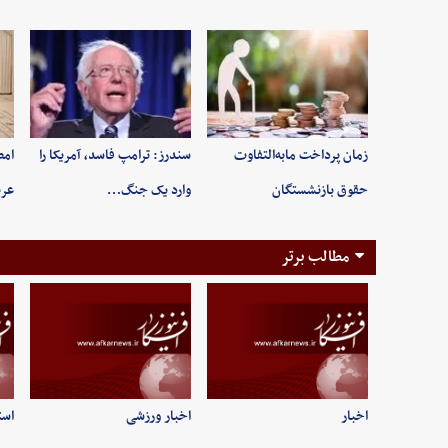
زمان پرداخت مابه‌التفاوت
سندرز: ترامپ فاسد، آمریکا را
امض
حقوق بازنشستگان
وارد یک جنگ…
عرب
مطالب برتر
اخبار
اخبار ورزشی
است