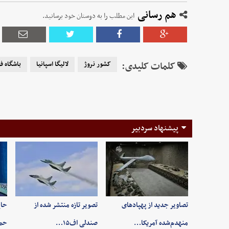
هم رسانی
این مطلب را به دوستان خود برسانید.
کلمات کلیدی:
کشور نروژ
لالیگا اسپانیا
باشگاه ف
پیشنهاد سردبیر
تصاویر جدید از پهپادهای
تصویر تازه منتشر شده از
حاج
منهدم‌شده آمریکا…
صندلی اف۱۵…
حم