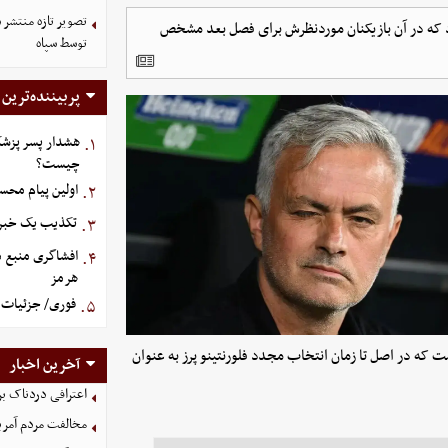
ارد که در آن بازیکنان موردنظرش برای فصل بعد مشخص
توسط سپاه
پربیننده‌ترین
هشدار پسر پزشک
۱.
چیست؟
اولین پیام محس
۲.
تکذیب یک خبر د
۳.
افشاگری منبع م
۴.
هرمز
فوری/ جزئیات ا
۵.
 که در اصل تا زمان انتخاب مجدد فلورنتینو پرز به عنوان
آخرین اخبار
اعترافی دردناک ب
مخالفت مردم آمریک