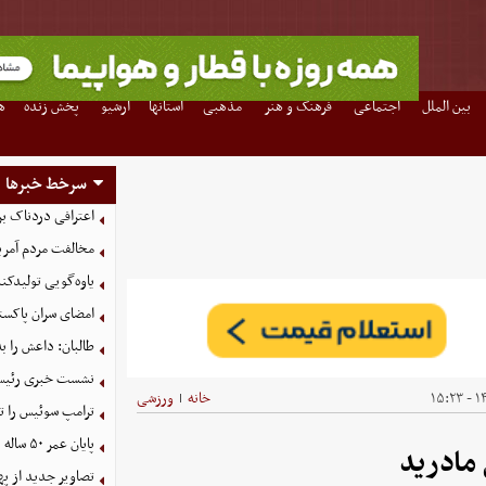
بین الملل
اجتماعی
فرهنگ و هنر
مذهبی
استانها
آرشیو
پخش زنده
ه
سرخط خبرها
اعترافی دردناک ب
مخالفت مردم آمریک
یاوه‌گویی تولیدکن
امضای سران پاکستا
طالبان: داعش را ب
نشست خبری رئیس‌ج
۱۴
خانه
ورزشی
|
ترامپ سوئیس را ت
پایان عمر ۵۰ ساله دلارهای نفتی به دست ایران
مادرید
تصاویر جدید از په