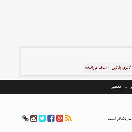
اغری پلاتین
استخدام راننده
ر
مذهبی
بع بلامانع است.