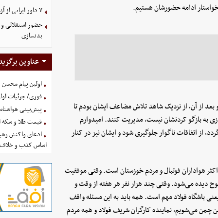
خواستار ادامه حضورشان هستیم.
۷ داور ایرانی از آزمون نخبگان آسیا سربلند بیرون آمدند
حضور استقلالی و 
بدنسازی
عناوین برگزید
اولین پیام محسن 
فوری/ جزئیات اولی
بعد از آن، از نزدیک شاهد تلاش مضاعف ایشان بودم تا
پیش‌بینی هواشناسی امروز
نیازی به بازگو کردنشان نیست، مدیریت کنند. امیدوارم
قیمت طلا و سکه امروز پنجشنب
دد، از اتفاقات ناگوار جلوگیری شود و ایشان نیز در کنار
ادعای واکنش رهبر
اساس کذب و خلاف 
کثر هواداران فوتبال و مردم خوزستان است. وقتی موفقیت
وضوح دیده می‌شود. وقتی چند هزار نفر هر هفته از وقت و
یعنی باشگاه فولاد مهم است. همه باید به این مسئله واقف
مین چمن می‌شویم، نماینده کارگران شریف فولاد و همه مردم