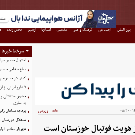
بین الملل
اجتماعی
فرهنگ و هنر
مذهبی
استانها
آرشیو
پخش زنده
ه
سرخط خبرها
احتمال حضور بیرا
مبلغ جدایی حسین 
کیش در مسیر میزبانی
۷ داور ایرانی از آزمون نخبگان آسیا سربلند بیرون آمدند
حضور استقلالی و 
بدنسازی
۱۴
خانه
ورزشی
بودجه سپاهان رکورد زد؛ تصویب
|
ستقلال خوزستان چ
ز هویت فوتبال خوزستان است
شهریار مغانلو؛ اول