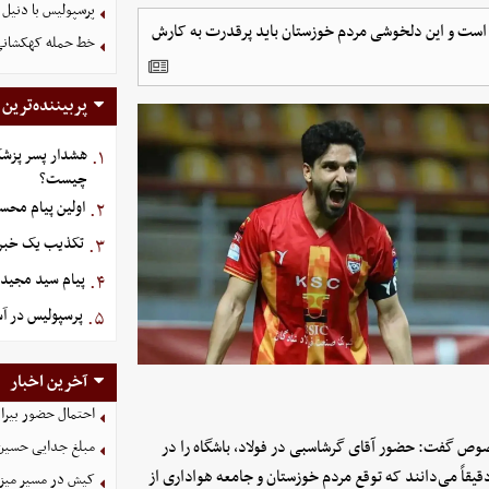
پرسپولیس با دنیل 
 است و این دلخوشی مردم خوزستان باید پرقدرت به کارش
خط حمله کهکشانی گ
پربیننده‌ترین
هشدار پسر پزشک
۱.
چیست؟
اولین پیام محس
۲.
تکذیب یک خبر د
۳.
پیام سید مجید 
۴.
پرسپولیس در آستانه ج
۵.
آخرین اخبار
احتمال حضور بیرا
 خصوص گفت: حضور آقای گرشاسبی در فولاد، باشگاه را در
مبلغ جدایی حسین 
قاً می‌دانند که توقع مردم خوزستان و جامعه هواداری از
کیش در مسیر میزبانی