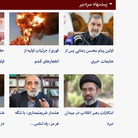
پیشنهاد سردبیر
اولین پیام محسن رضایی پس از
فوری/ جزئیات اولیه از
حفظ
شایعات خبری
انفجارهای قشم
اول
ابتکارات رهبر انقلاب در میدان
هشدار شریعتمداری: با تنگه
شنی
نبرد
هرمز، راه تنفس…
در 