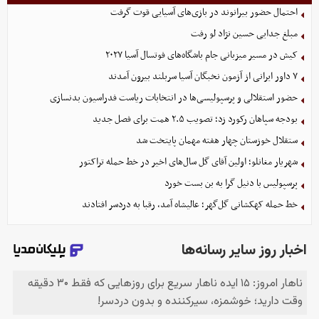
احتمال حضور بیرانوند در بازی‌های آسیایی قوت گرفت
مبلغ جدایی حسین نژاد لو رفت
کیش در مسیر میزبانی جام باشگاه‌های فوتسال آسیا ۲۰۲۷
۷ داور ایرانی از آزمون نخبگان آسیا سربلند بیرون آمدند
حضور استقلالی و پرسپولیسی‌ها در انتخابات ریاست فدراسیون بدنسازی
بودجه سپاهان رکورد زد؛ تصویب ۲.۵ همت برای فصل جدید
ستقلال خوزستان چهار هفته مهمان پایتخت شد
شهریار مغانلو؛ اولین آقای گل سال‌های اخیر در خط حمله تراکتور
پرسپولیس با دنیل گرا به بن بست خورد
خط حمله کهکشانی گل‌گهر؛ عالیشاه آمد، رقبا به دردسر افتادند