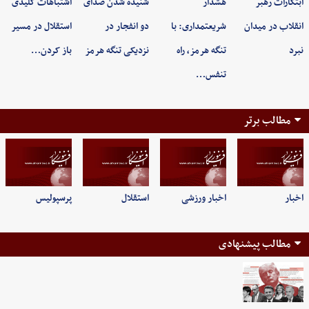
ابتکارات رهبر
هشدار
شنیده شدن صدای
اشتباهات کلیدی
انقلاب در میدان
شریعتمداری: با
دو انفجار در
استقلال در مسیر
نبرد
تنگه هرمز، راه
نزدیکی تنگه هرمز
باز کردن…
تنفس…
مطالب برتر
اخبار
اخبار ورزشی
استقلال
پرسپولیس
مطالب پیشنهادی