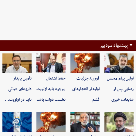
پیشنهاد سردبیر
اولین پیام محسن
فوری/ جزئیات
حفظ اشتغال
تأمین پایدار
رضایی پس از
اولیه از انفجارهای
موجود باید اولویت
داروهای حیاتی
شایعات خبری
قشم
نخست دولت باشد
باید در اولویت…