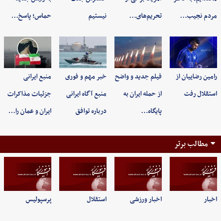
مردم نجیب…
تحریم‌های…
نیستیم
حماس؛ پاسخ…
رامین رضاییان از
فیلم جدید و واضح
خبر مهم و فوری
منبع ایرانی
استقلال رفت
از حمله ایران به
منبع آگاه ایرانی
جزئیات مذاکرات
پایگاه…
درباره توافق
ایران و عمان را…
مطالب برتر
اخبار
اخبار ورزشی
استقلال
پرسپولیس