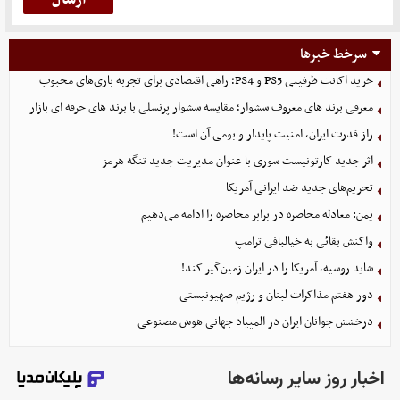
سرخط خبرها
خرید اکانت ظرفیتی PS5 و PS4؛ راهی اقتصادی برای تجربه بازی‌های محبوب
معرفی برند های معروف سشوار؛ مقایسه سشوار پرنسلی با برند های حرفه ای بازار
راز قدرت ایران، امنیت پایدار و بومی آن است!
اثر جدید کارتونیست سوری با عنوان مدیریت جدید تنگه هرمز
تحریم‌های جدید ضد ایرانی آمریکا
یمن: معادله محاصره در برابر محاصره را ادامه می‌دهیم
واکنش بقائی به خیالبافی ترامپ
شاید روسیه، آمریکا را در ایران زمین‌گیر کند!
دور هفتم مذاکرات لبنان و رژیم صهیونیستی
درخشش جوانان ایران در المپیاد جهانی هوش مصنوعی