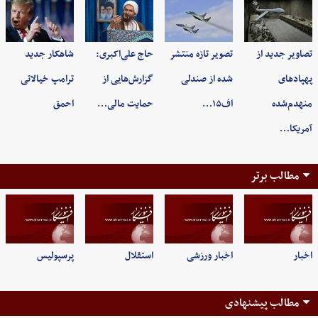
تصاویر جدید از
تصویر تازه منتشر
حاج علی‌اکبری:
شاهکار جدید
پهپادهای
شده از صندلی
گزارش‌هایی از
ترامپ خیالاتی
منهدم‌شده
اف۱۵…
حمایت مالی…
احمق
آمریکا…
مطالب برتر
اخبار
اخبار ورزشی
استقلال
پرسپولیس
مطالب پیشنهادی