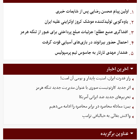
اولین پیام محسن رضایی پس از شایعات خبری
۱.
یاوه‌گویی تولیدکننده موشک کروز اوکراینی علیه ایران
۲.
افشاگری منبع مطلع؛ جزئیات مبلغ پرداختی برای عبور از تنگه هرمز
۳.
احتمال حضور بیرانوند در بازی‌های آسیایی قوت گرفت
۴.
هشدار مهدی تارتار به جاسوس تیم پرسپولیس
۵.
آخرین اخبار
راز قدرت ایران، امنیت پایدار و بومی آن است!
اثر جدید کارتونیست سوری با عنوان مدیریت جدید تنگه هرمز
تحریم‌های جدید ضد ایرانی آمریکا
یمن: معادله محاصره در برابر محاصره را ادامه می‌دهیم
واکنش بقائی به خیالبافی ترامپ
عناوین برگزیده