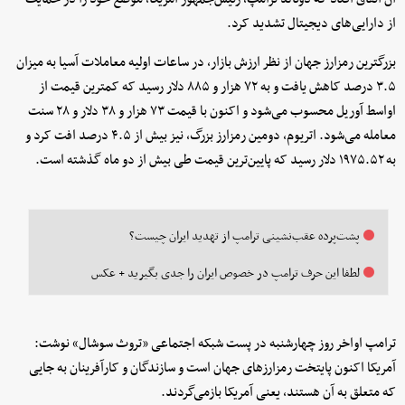
از دارایی‌های دیجیتال تشدید کرد.
بزرگترین رمزارز جهان از نظر ارزش بازار، در ساعات اولیه معاملات آسیا به میزان
۳.۵ درصد کاهش یافت و به ۷۲ هزار و ۸۸۵ دلار رسید که کمترین قیمت از
اواسط آوریل محسوب می‌شود و اکنون با قیمت ۷۳ هزار و ۳۸ دلار و ۲۸ سنت
معامله می‌شود. اتریوم، دومین رمزارز بزرگ، نیز بیش از ۴.۵ درصد افت کرد و
به ۱۹۷۵.۵۲ دلار رسید که پایین‌ترین قیمت طی بیش از دو ماه گذشته است.
پشت‌پرده عقب‌نشینی ترامپ از تهدید ایران چیست؟
لطفا این حرف ترامپ در خصوص ایران را جدی بگیرید + عکس
ترامپ اواخر روز چهارشنبه در پست شبکه اجتماعی «تروث سوشال» نوشت:
آمریکا اکنون پایتخت رمزارزهای جهان است و سازندگان و کارآفرینان به جایی
که متعلق به آن هستند، یعنی آمریکا بازمی‌گردند.