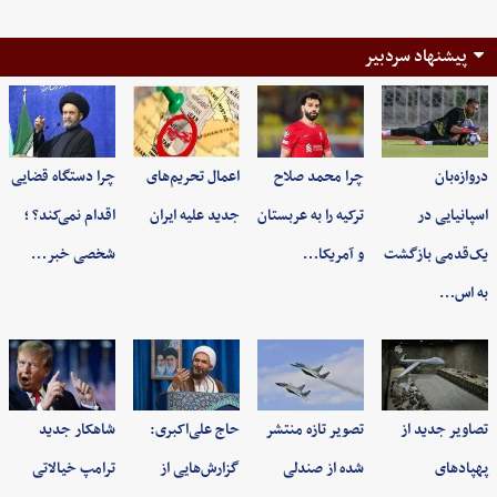
پیشنهاد سردبیر
دروازه‌بان
چرا محمد صلاح
اعمال تحریم‌های
چرا دستگاه قضایی
اسپانیایی در
ترکیه را به عربستان
جدید علیه ایران
اقدام نمی‌کند؟ ؛
یک‌قدمی بازگشت
و آمریکا…
شخصی خبر…
به اس…
تصاویر جدید از
تصویر تازه منتشر
حاج علی‌اکبری:
شاهکار جدید
پهپادهای
شده از صندلی
گزارش‌هایی از
ترامپ خیالاتی