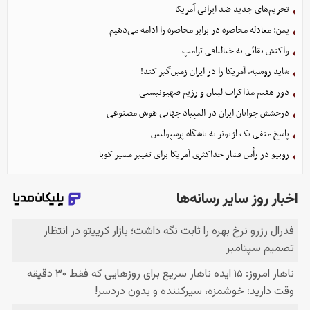
تحریم‌های جدید ضد ایرانی آمریکا
یمن: معادله محاصره در برابر محاصره را ادامه می‌دهیم
واکنش بقائی به خیالبافی ترامپ
شاید روسیه، آمریکا را در ایران زمین‌گیر کند!
دور هفتم مذاکرات لبنان و رژیم صهیونیستی
درخشش جوانان ایران در المپیاد جهانی هوش مصنوعی
پاسخ منفی یک لژیونر به باشگاه پرسپولیس
روبیو در رأس فشار حداکثری آمریکا برای تغییر مسیر کوبا