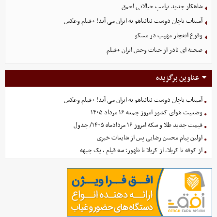
شاهکار جدید ترامپ خیالاتی احمق
آمیتاب باچان دوست نتانیاهو به ایران می آید! +فیلم وعکس
وقوع انفجار مهیب در مسکو
صحنه ای نادر از حیات وحش ایران +فیلم
عناوین برگزیده
آمیتاب باچان دوست نتانیاهو به ایران می آید! +فیلم وعکس
وضعیت هوای کشور امروز جمعه ۱۶ مرداد ۱۴۰۵
قیمت جدید طلا و سکه امروز ۱۶ مردادماه ۱۴۰۵/ جدول
اولین پیام محسن رضایی پس از شایعات خبری
از کوفه تا کربلا، از کربلا تا ظهور؛ سه قیام ، یک جبهه