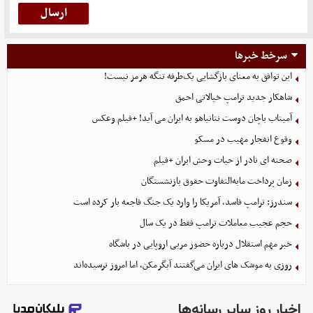
سرخط خبرها
این توافق به معنای بازگشایی یک‌طرفه تنگه هرمز نیست!
شاهکار جدید ترامپ خیالاتی احمق
آمیتاب باچان دوست نتانیاهو به ایران می آید! +فیلم وعکس
وقوع انفجار مهیب در مسکو
صحنه ای نادر از حیات وحش ایران +فیلم
زمان پرداخت مابه‌التفاوت حقوق بازنشستگان
سندرز: ترامپ فاسد، آمریکا را وارد یک جنگ فاجعه بار کرده است
حجم عجیب معاملات ترامپ فقط در یک سال
خبر مهم استقلال درباره حضور مربی اروپایی در باشگاه
روزی به موشک‌ های ایران می‌گفتند آبگرمکن، اما امروز ترسیده‌اند