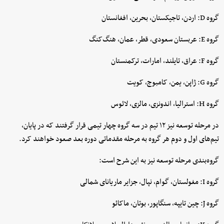
گروه D: اردن، تاجیکستان، بحرین، افغانستان
گروه E: عربستان سعودی، قطر، عمان، هنگ‌کنگ
گروه F: عراق، تایلند، امارات، ترکمنستان
گروه G: ژاپن، یمن، کامبوج، کویت
گروه H: استرالیا، اندونزی، مالزی، لائوس
در مرحله توسعه نیز ۱۲ تیم در سه گروه چهار تیمی قرار گرفتند که در پایان،
تیم‌های اول و دوم هر گروه به مرحله مقدماتی دوره بعد صعود خواهند کرد.
گروه‌بندی مرحله توسعه نیز به این شرح است:
گروه I: مغولستان، گوام، نپال، جزایر ماریانای شمالی
گروه J: چین تایپه، سنگاپور، بوتان، ماکائو