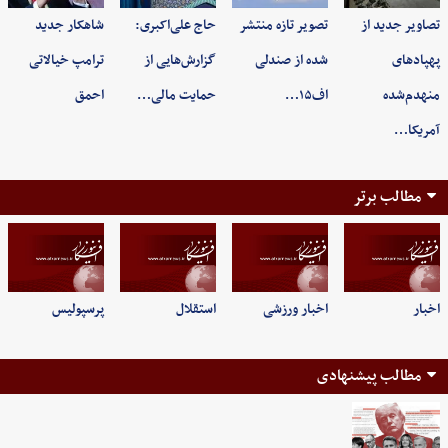
تصاویر جدید از
تصویر تازه منتشر
حاج علی‌اکبری:
شاهکار جدید
پهپادهای
شده از صندلی
گزارش‌هایی از
ترامپ خیالاتی
منهدم‌شده
اف۱۵…
حمایت مالی…
احمق
آمریکا…
مطالب برتر
اخبار
اخبار ورزشی
استقلال
پرسپولیس
مطالب پیشنهادی