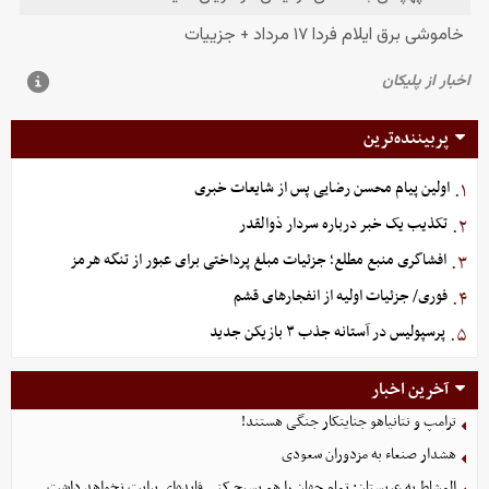
پربیننده‌ترین
اولین پیام محسن رضایی پس از شایعات خبری
۱.
تکذیب یک خبر درباره سردار ذوالقدر
۲.
افشاگری منبع مطلع؛ جزئیات مبلغ پرداختی برای عبور از تنگه هرمز
۳.
فوری/ جزئیات اولیه از انفجارهای قشم
۴.
پرسپولیس در آستانه جذب ۳ بازیکن جدید
۵.
آخرین اخبار
ترامپ و نتانیاهو جنایتکار جنگی هستند!
هشدار صنعاء به مزدوران سعودی
المشاط به عربستان: تمام جهان را هم بسیج کنی فایده‌ای برایت نخواهد داشت