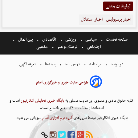
تبلیغات متنی
اخبار پرسپولیس
اخبار استقلال
صفحه نخست
سیاسی
ورزشی
اقتصادی
بین الملل
اجتماعی
فرهنگ و هنر
مذهبی
درباره ما
مرامنامه
تماس با ما
پیوندها
تعرفه اگهی
طراحی سایت خبری و خبرگزاری آسام
کلیه حقوق مادی و معنوی این سایت متعلق به
پایگاه خبری تحلیلی افکارنیوز
است و
استفاده از مطالب با ذکر منبع بلامانع است.
پایگاه خبری افکارخبر توسط سرورهای
گروه نرم افزاری آسام
میزبانی می شود.