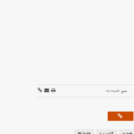
منبع :
اقتصاد 24
 خودرو
کشور پرو
هایما S5