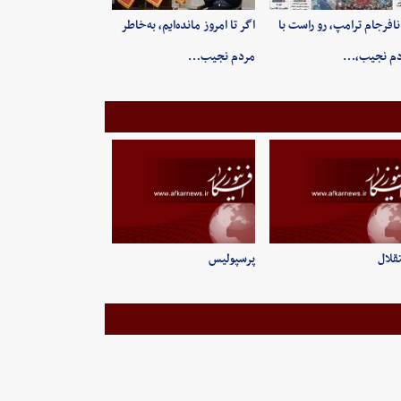
 نافرجام ترامپ، رو راست با
اگر تا امروز مانده‌ایم، به‌خاطر
دم نجیب،…
مردم نجیب…
قلال
پرسپولیس