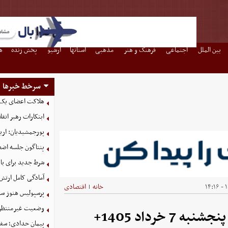
بین الملل
اجتماعی
فرهنگ و هنر
مذهبی
استانها
آرشیو
پخش زنده
ه
سرخط خبرها
هلاکت اعضای یک 
ابتکارات رهبر انق
پورجمشیدیان: اربعین ۱۴۰۵ با بالاترین سطح امنی
پنتاگون جلسه اضطر
شرط جدید برای با
آمادگی کامل ارتش
۱
خانه
اقتصادی
|
پرسپولیس هنوز سه
وضعیت غیرمنتظره
قیمت محصولات ایران خودرو امروز پنجشنبه 7 خرداد 1405+
پیمان حدادی؛ سفی