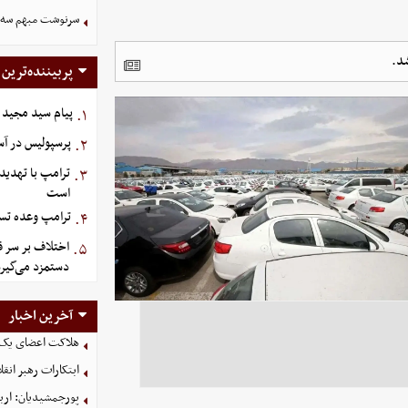
سرنوشت مبهم سه خ
پربیننده‌ترین
پیام سید مجید 
۱.
پرسپولیس در آستانه جذ
۲.
ترامپ با تهدید
۳.
است
ترامپ وعده تسل
۴.
اختلاف بر سر ق
۵.
دستمزد می‌گیرد
آخرین اخبار
هلاکت اعضای یک 
ابتکارات رهبر انق
پورجمشیدیان: اربعین ۱۴۰۵ با بالاترین سطح امنی