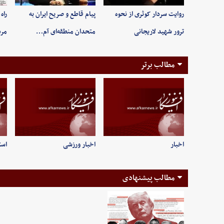
روایت سردار کوثری از نحوه
پیام قاطع و صریح ایران به
راه
ترور شهید لاریجانی
متحدان منطقه‌ای آم…
مر
مطالب برتر
اخبار
اخبار ورزشی
است
مطالب پیشنهادی