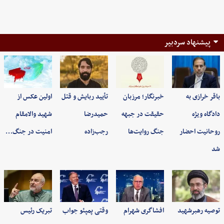
پیشنهاد سردبیر
باقر خرازی به
خبرنگار؛ مرزبان
تأیید ربایش و قتل
اولین عکس از
دادگاه ویژه
حقیقت در جبهه
حمیدرضا
شهید والامقام
روحانیت احضار
جنگ روایت‌ها
رجب‌زاده
امنیت در جنگ…
شد
توصیه رهبرشهید
افشاگری شهرام
وقتی پمپئو جواب
تبریک رئیس