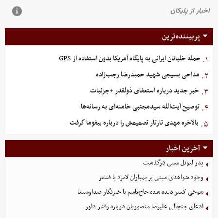
پربیننده‌ترین
حمله خلبانان ایرانی به پایگاه آمریکا بدون استفاده از GPS
۱.
مداحی بسیجی شهید حمیدرضا رجب‌زاده
۲.
خبر جدید درباره استعفای ذولقدر +جزئیات
۳.
توصیح آیت‌الله سیدمجتبی خامنه‌ای به رسانه‌ها
۴.
بالاخره مهدی تارتار تصمیمش را درباره بیفوما گرفت
۵.
آخرین اخبار
پدر لیونل مسی درگذشت
وجود شواهدی مبنی بر بمباران لامرد با فسفر
شوخی کمتر دیده شده حاج‌قاسم با خبرنگار صداوسیما
ادعای جنجالی علیرضا منصوریان درباره رفتار داور