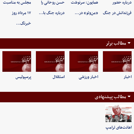
درباره حضور
همایون: سرنوشت
حسن روحانی را
مجلس به مناسبت
فرزندانش در جنگ
«من‌وتو» در…
درباره جنگ با…
۱۷ مرداد روز
خبرنگ…
مطالب برتر
اخبار
اخبار ورزشی
استقلال
پرسپولیس
مطالب پیشنهادی
اهانت‌های ترامپ