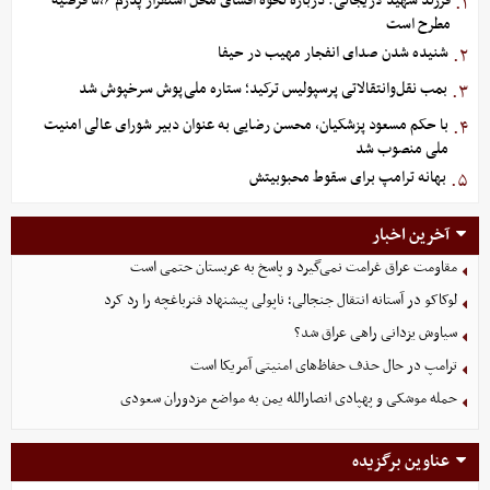
فرزند شهید لاریجانی: درباره نحوه افشای محل استقرار پدرم ۵،۶ فرضیه
۱.
مطرح است
شنیده شدن صدای انفجار مهیب در حیفا
۲.
بمب نقل‌وانتقالاتی پرسپولیس ترکید؛ ستاره ملی‌پوش سرخپوش شد
۳.
با حکم مسعود پزشکیان، محسن رضایی به عنوان دبیر شورای عالی امنیت
۴.
ملی منصوب شد
بهانه ترامپ برای سقوط محبوبیتش
۵.
آخرین اخبار
مقاومت عراق غرامت نمی‌گیرد و پاسخ به عربستان حتمی است
لوکاکو در آستانه انتقال جنجالی؛ ناپولی پیشنهاد فنرباغچه را رد کرد
سیاوش یزدانی راهی عراق شد؟
ترامپ در حال حذف حفاظ‌های امنیتی آمریکا است
حمله موشکی و پهپادی انصارالله یمن به مواضع مزدوران سعودی
عناوین برگزیده