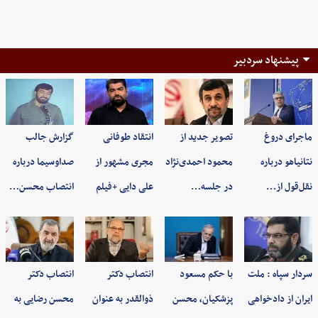
پیشنهاد سردبیر
ماجرای دروغ
تصویر جدید از
انتقاد طوفانی
گزارش جالب
نتانیاهو درباره
محمود احمدی‌نژاد
مجری مشهور از
صداوسیما درباره
نقل‌قول از…
در جلسه…
علی دایی +فیلم
انتصاب محسن…
سردار سپاه : ملت
با حکم مسعود
انتصاب دکتر
انتصاب دکتر
ایران از دادخواهی
پزشکیان، محسن
ذوالقدر به عنوان
محسن رضایی به