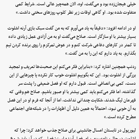
خیلی هیجان‌زده بود و می‌گفت، اوه، الان همه‌چیز عالی است. شرایط کمی
متفاوت شده بود. او گاهی اوقات زیر نظر کلوپ روزهای سختی داشت.»
او در ادامه افزود: «دقیقاً به یاد می‌آورم که به من گفت سبک بازی آرنه اشلوت
بسیار بیشتر با او سازگار است. صلاح می‌گفت او به من آزادی عمل زیادی داده
تا کمتر در کارهای دفاعی شرکت کنم و در عوض تمرکزم را روی برنده کردن تیم
بگذارم. به یاد دارم که این را به من گفت.»
ردنپ همچنین اشاره کرد: «بنابراین فکر می‌کنم این صحبت‌ها تعریف و تمجید
بزرگی از اشلوت بود. این که بگوییم اشلوت خوب کار نکرده یا چیزهایی از این
دست، کمی بی‌انصافی است. قبول دارم که او فصل ضعیفی را پشت سر
گذاشته، اما فکر می‌کنم باید کمی بیشتر با او صبور باشیم. صلاح هم وقتی که
قهرمان لیگ شدند، شکایت چندانی نداشت، اما از آنجا که فرم او در این فصل
به آن خوبی نبود، احتمالاً به همین دلیل آن اظهارات را در شبکه‌های اجتماعی
مطرح کرده است.»
لیورپول در تابستان امسال جانشینی برای صلاح جذب خواهد کرد؛ چرا که
اشلوت در حال برنامه‌ریزی برای فصل آینده است؛ فصلی که در آن باید شروع