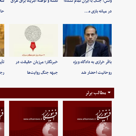
ونس: جنگ با ایران تمام نشده؛
نقشه و توطئه آمریکا برای عراق
سخن
در میانه بازی ه…
حاک
باقر خرازی به دادگاه ویژه
خبرنگار؛ مرزبان حقیقت در
تأی
روحانیت احضار شد
جبهه جنگ روایت‌ها
رجب
مطالب برتر