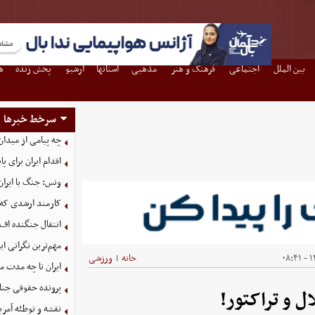
بین الملل
اجتماعی
فرهنگ و هنر
مذهبی
استانها
آرشیو
پخش زنده
ه
سرخط خبرها
چه پیامی از میدان
اقدام ایران برای 
ونس: جنگ با ایران
کارمند ارشدی که
انتقال جنگنده اف-۳۵ به کشور همسایه شکست خو
مهم‌ترین نگرانی‌ 
۱۴
خانه
ورزشی
|
ایران تا چه مدت م
پرونده حقوقی جنای
ل و تراکتور!
نقشه و توطئه آمریک