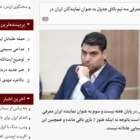
سخنگوی ارتش: نظم
رفی سه تیم بالای جدول به عنوان نمایندگان ایران در
پربیننده‌ترین
حمله خلبانان ایرا
۱.
مداحی بسیجی ش
۲.
توصیح آیت‌الله
۳.
خبر جدید دربار
۴.
بالاخره مهدی ت
۵.
آخرین اخبار
چه پیامی از میدان
 در پایان هفته بیست و سوم به عنوان نماینده ایران معرفی
اقدام ایران برای 
خواهند شد: استقلال، تراکتور و سپاهان. با این حال پرسپولیس معتقد است باتوجه به اینکه هنوز 7 بازی باقی مانده و همچنین این
ونس: جنگ با ایران
سیایی عادلانه نیست.
کارمند ارشدی که