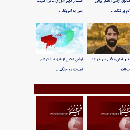
گوی ارتش: نظم ایرانی
هشدار دبیر شورای عالی امنیت
م بر تنگه…
ملی به امریکا…
ید ربایش و قتل حمیدرضا
اولین عکس از شهید والامقام
‌زاده
امنیت در جنگ…