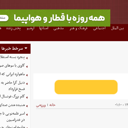
بین الملل
اجتماعی
فرهنگ و هنر
مذهبی
استانها
آرشیو
پخش زنده
ه
سرخط خبرها
پنجره بسته استقلا
گاوی با موهای صو
ماهواره ایرانی که 
دنیل گرا حاضر به
فسخ قرارداد
گام بزرگ فوتسال ای
۱۴۰
خانه
ورزشی
شنیده شدن صدای د
|
امیر قلعه‌نویی تا
در فدراسیون
شایعه استعفای جیا