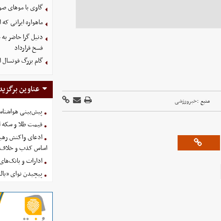
گاوی با موهای صو
ماهواره ایرانی که 
دنیل گرا حاضر به
فسخ قرارداد
گام بزرگ فوتسال ای
عناوین برگزید
منبع :
خبرورزشی
پیش‌بینی هواشناسی امروز
قیمت طلا و سکه امروز پنجشنب
ادعای واکنش رهبر
اساس کذب و خلاف 
ادارات و بانک‌های کدام استان
پیچیدن نوای «یالث