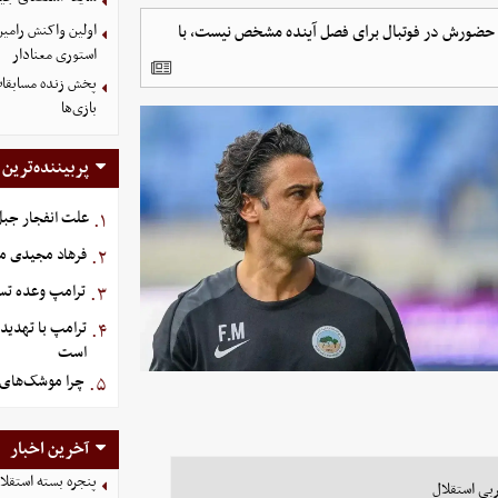
 حضورش در فوتبال برای فصل آینده مشخص نیست، با
اولین واکنش رامین
استوری معنادار
پخش زنده مسابقات 
بازی‌ها
پربیننده‌ترین
علت انفجار جبل‌
۱.
فرهاد مجیدی م
۲.
ترامپ وعده تسل
۳.
ترامپ با تهدید
۴.
است
چرا موشک‌های ا
۵.
آخرین اخبار
پنجره بسته استقلا
بی استقلال