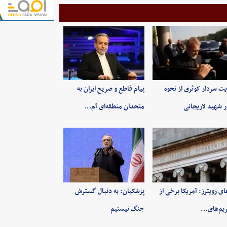
یت سردار کوثری از نحوه
پیام قاطع و صریح ایران به
ر شهید لاریجانی
متحدان منطقه‌ای آم…
ای رویترز: آمریکا برخی از
پزشکیان: به‌ دنبال گسترش
یم‌های…
جنگ نیستیم