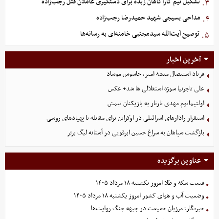
تشکیل تیم کارآگاهان زبده برای دستگیری عاملان قتل رجب‌زاده
۳.
مداحی بسیجی شهید حمیدرضا رجب‌زاده
۴.
توصیح آیت‌الله سیدمجتبی خامنه‌ای به رسانه‌ها
۵.
آخرین اخبار
فریاد استیصال منشه امیر، جاسوس موساد
علی تاجرنیا سوژه استقلالی‌ ها شد+ عکس
اولتیماتوم مهدی تارتار به بازیکنان تیمش
استقرار رادارهای اسرائیلی در اوکراین برای مقابله با پهپادهای روسی
بازگشت سپاهان به سراغ حسین ابرقویی در آستانه لیگ برتر
عناوین برگزیده
قیمت سکه و طلا امروز یکشنبه ۱۸ مرداد ۱۴۰۵
وضعیت آب و هوای کشور امروز یکشنبه ۱۸ مرداد ۱۴۰۵
خبرنگار؛ مرزبان حقیقت در جبهه جنگ روایت‌ها