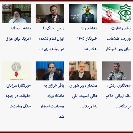
پیام متفاوت
هدایای روز
ونس: جنگ با
نقشه و توطئه
وزارت اطلاعات
خبرنگار ۱۴۰۵
ایران تمام نشده؛
آمریکا برای عراق
برای روز خبرنگار
اعلام شد
در میانه بازی ه…
سخنگوی ارتش:
هشدار دبیر شورای
باقر خرازی به
خبرنگار؛ مرزبان
نظم ایرانی حاکم
عالی امنیت ملی
دادگاه ویژه
حقیقت در جبهه
بر تنگه…
به امریکا…
روحانیت احضار
جنگ روایت‌ها
شد