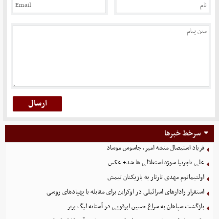
سرخط خبرها
فریاد استیصال منشه امیر، جاسوس موساد
علی تاجرنیا سوژه استقلالی‌ ها شد+ عکس
اولتیماتوم مهدی تارتار به بازیکنان تیمش
استقرار رادارهای اسرائیلی در اوکراین برای مقابله با پهپادهای روسی
بازگشت سپاهان به سراغ حسین ابرقویی در آستانه لیگ برتر