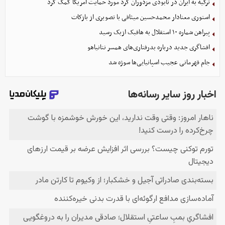
ترکیه به ایران در نابودی مزدوران کرد مورد حمایت آمریکا کمک کرد
استوری معنادار محمدحسین میثاقی با تصویری از بازکات
پیراهن شماره ۱۰ استقلال به هافبک ازبک رسید
افشاگری جدید درباره بدرفتاری‌های همسر نتانیاهو
جام قهرمانی عجیب اسپانیایی‌ها سوژه شد