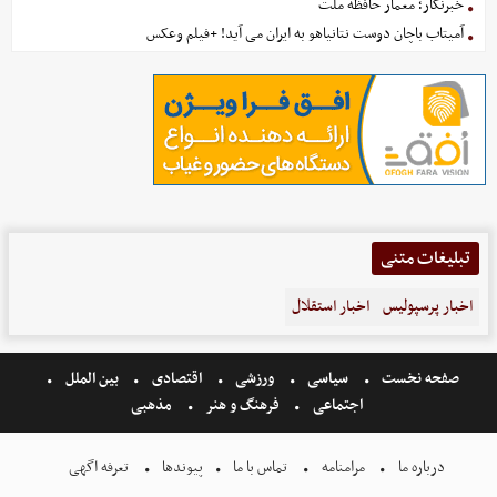
خبرنگار؛ معمار حافظه ملت
آمیتاب باچان دوست نتانیاهو به ایران می آید! +فیلم وعکس
تبلیغات متنی
اخبار پرسپولیس
اخبار استقلال
صفحه نخست
سیاسی
ورزشی
اقتصادی
بین الملل
اجتماعی
فرهنگ و هنر
مذهبی
درباره ما
مرامنامه
تماس با ما
پیوندها
تعرفه اگهی