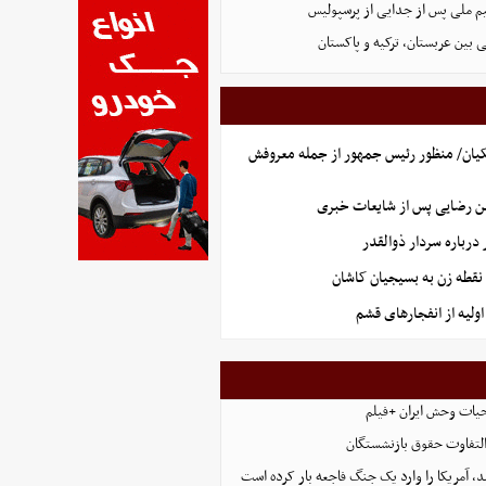
یم ملی پس از جدایی از پرسپولیس
 بین عربستان، ترکیه و پاکستان
یان/ منظور رئیس جمهور از جمله معروفش
ن رضایی پس از شایعات خبری
رباره سردار ذوالقدر
نقطه زن به بسیجیان کاشان
ولیه از انفجارهای قشم
حیات وحش ایران +فیلم
التفاوت حقوق بازنشستگان
، آمریکا را وارد یک جنگ فاجعه بار کرده است