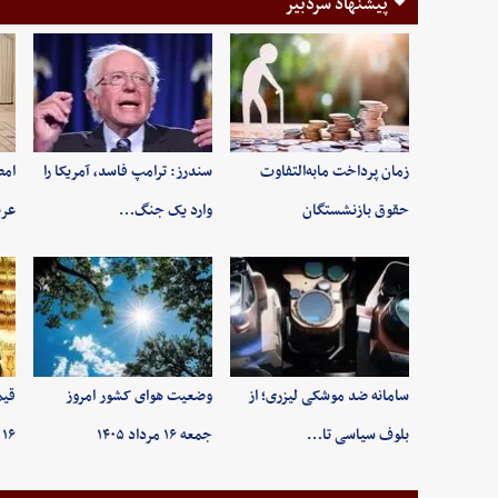
پیشنهاد سردبیر
زمان پرداخت مابه‌التفاوت
سندرز: ترامپ فاسد، آمریکا را
امض
حقوق بازنشستگان
وارد یک جنگ…
عرب
سامانه ضد موشکی لیزری؛ از
وضعیت هوای کشور امروز
قیم
بلوف سیاسی تا…
جمعه ۱۶ مرداد ۱۴۰۵
۱۶ مردادماه ۱۴۰۵/ …