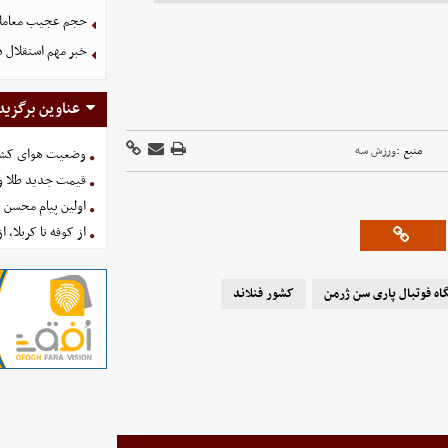
حجم عجیب معاملا
خبر مهم استقلال د
عناوین برگزید
منبع :
ورزش سه
وضعیت هوای کشور امروز 
قیمت جدید طلا و سکه امروز ۱۶ 
اولین پیام محسن 
از کوفه تا کربلا، ا
اه فوتبال پاری سن ژرمن
کشور فنلاند