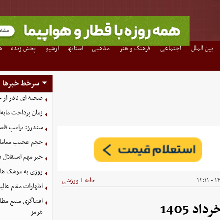
بین الملل
اجتماعی
فرهنگ و هنر
مذهبی
استانها
آرشیو
پخش زنده
ه
سرخط خبرها
صحنه ای نادر از 
زمان پرداخت مابه‌
سندرز: ترامپ فاسد
حجم عجیب معاملا
خبر مهم استقلال د
روزی به موشک‌ های 
۱۴۰
خانه
ورزشی
|
اظهارات مقام عالیر
افشاگری منبع مطلع
هرمز