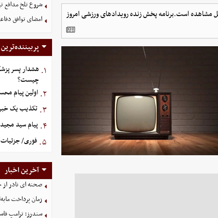
شروع تلخ مدافع ت
ابل مشاهده است.برنامه پخش زنده رویدادهای ورزشی امروز
امضای توافق دفاعی
پربیننده‌ترین
هشدار پسر پزشک
۱.
چیست؟
اولین پیام محس
۲.
تکذیب یک خبر د
۳.
پیام سید مجید 
۴.
فوری/ جزئیات ا
۵.
آخرین اخبار
صحنه ای نادر از 
زمان پرداخت مابه‌
سندرز: ترامپ فاسد