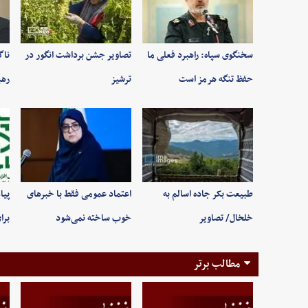
سخنگوی سپاه: راهبرد فعلی ما
تصاویر جشن برداشت انگور در
ناگ
حفظ تنگه هرمز است
ترشیز
رهب
طبیعت بکر جاده اسالم به
اعتماد عمومی فقط با خبرهای
پیا
خلخال/ تصاویر
خوب ساخته نمی‌شود
برا
مطالب برتر