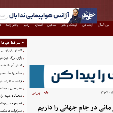
بین الملل
اجتماعی
فرهنگ و هنر
مذهبی
استانها
آرشیو
پخش زنده
ه
سرخط خبرها
انتشار برای اولین
بازی بزرگ چین در
اذعان آمریکا به عب
صالحی: امام حسین 
وضعیت بورس امروز یکشنبه
سفر مسی با جت ش
۱۴
خانه
ورزشی
|
سخنگوی سپاه: راه
تصاویر جشن برداش
رمانی در جام جهانی را داریم
دموکرات ها شکست