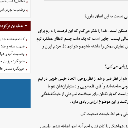
صالحی: امام حسین 
وضعیت بورس امروز یکشنبه
 نسبت به این اتفاق داری؟
عناوین برگزید
ممکن است. خدا را شکر می‌کنم که این فرصت را دارم برای
وتبالی نیست؛ جایی است که یک ملت چشم انتظار عملکرد تیم
۳ تصفیه‌خانه جدید برای فضای سبز تهران در راه است
نمایش ممکن را داشته باشیم و بتوانیم دل مردم ایران را
قیمت سکه و طلا امروز یکش
وضعیت آب و هوای کشور 
خبرنگار؛ مرزبان 
رزیابی می‌کنی؟
خبرنگار؛ معمار ح
 هم از نظر فنی و هم از نظر روحی، اتحاد خیلی خوبی در تیم
بی ساخته‌اند و آقای قلعه‌نویی و دستیاران‌شان هم با
این است که بازیکنان برای موفقیت تیم ملی از خودگذشتگی
کنند و این موضوع ارزش زیادی دارد.
بدنی و شرایط خودت صحبت کن.
ق هماهنگی با کادرفنی، اخیراً به اردو اضافه شدم. طبیعی