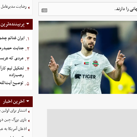
رضایت مدیرعامل ذ
نی را دارند.
پربیننده‌ترین
ایران غنائم چشم
۱.
جنایت حمیدرضار
۲.
مردی که عربستان برای سرش ۵
۳.
تشکیل تیم کارآ
۴.
رجب‌زاده
توصیح آیت‌الله
۵.
آخرین اخبار
انتشار برای اولین
بازی بزرگ چین در
اذعان آمریکا به عب