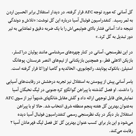
گل آسانی که مورد توجه AFC قرار گرفته، در دیدار استقلال برابر الحسین اردن
به ثمر رسید. کنفدراسیون فوتبال آسیا درباره این گل نوشت: «تلاش و دوندگی
نتیجه داد؛ آسانی فشار بالای هم‌تیمی‌اش را با یک ضربه دقیق و تماشایی به تیر
دور تبدیل به گل کرد.»
در این نظرسنجی، آسانی در کنار چهره‌های سرشناسی مانند یولیان دراکسلر،
بازیکن الاهلی قطر، و همچنین بازیکنانی از تیم‌های النصر عربستان، پوهانگ
استیلرز، بانکوک یونایتد، راتچابوری، الخالدیه و گامبا اوزاکا قرار گرفته است.
یاسر آسانی پیش از پیوستن به استقلال نیز تجربه درخشش در رقابت‌های آسیایی
را داشت. او فصل گذشته با پیراهن گوانگژو کره جنوبی در لیگ نخبگان آسیا
نمایش‌های قابل توجهی ارائه داد و گلش مقابل شانگهای شنهوآ نیز از سوی AFC
به‌عنوان بهترین گل هفته پنجم منطقه شرق انتخاب شد. حالا او با پیراهن
استقلال بار دیگر در یک نظرسنجی رسمی کنفدراسیون فوتبال آسیا دیده
می‌شود و این بار برای کسب عنوان بهترین گل کل فصل لیگ قهرمانان آسیا ۲
رقابت می‌کند.