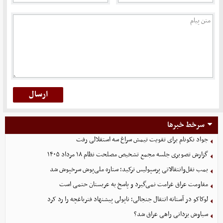
سرخط خبرها
جواد نکونام برای تقویت تیمش سراغ سه استقلالی رفت
گزارش تصویری جلسه مجمع تشخیص مصلحت نظام ۱۸ مرداد ۱۴۰۵
بمب نقل‌وانتقالاتی پرسپولیس ترکید؛ ستاره ملی‌پوش سرخپوش شد
مقاومت عراق غرامت نمی‌گیرد و پاسخ به عربستان حتمی است
لوکاکو در آستانه انتقال جنجالی؛ ناپولی پیشنهاد فنرباغچه را رد کرد
سیاوش یزدانی راهی عراق شد؟