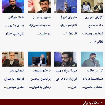
گزارش تصویری
ماجرای دروغ
تصویر جدید از
انتقاد طوفانی
جلسه مجمع
نتانیاهو درباره
محمود احمدی‌نژاد
مجری مشهور از
تشخیص مصلحت
نقل‌قول از…
در جلسه…
علی دایی +فیلم
نظام ۱۸…
گزارش جالب
سردار سپاه : ملت
با حکم مسعود
انتصاب دکتر
صداوسیما درباره
ایران از دادخواهی
پزشکیان، محسن
ذوالقدر به عنوان
انتصاب محسن…
خون…
رضایی به عنوان…
مشاور سیاسی…
مطالب برتر