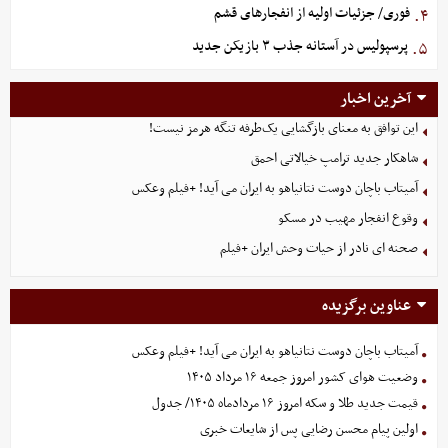
فوری/ جزئیات اولیه از انفجارهای قشم
۴.
پرسپولیس در آستانه جذب ۳ بازیکن جدید
۵.
آخرین اخبار
این توافق به معنای بازگشایی یک‌طرفه تنگه هرمز نیست!
شاهکار جدید ترامپ خیالاتی احمق
آمیتاب باچان دوست نتانیاهو به ایران می آید! +فیلم وعکس
وقوع انفجار مهیب در مسکو
صحنه ای نادر از حیات وحش ایران +فیلم
عناوین برگزیده
آمیتاب باچان دوست نتانیاهو به ایران می آید! +فیلم وعکس
وضعیت هوای کشور امروز جمعه ۱۶ مرداد ۱۴۰۵
قیمت جدید طلا و سکه امروز ۱۶ مردادماه ۱۴۰۵/ جدول
اولین پیام محسن رضایی پس از شایعات خبری