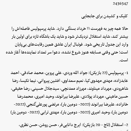
2436347
کلیک و کشیدن برای جابجایی
حالا همه چیز به فهرست ۱۱ خرداد بستگی دارد. شاید پرسپولیس فاصله‌اش را
بیشتر کند، شاید استقلال نزدیک‌تر شود و شاید یک باشگاه تازه برای اولین بار
وارد این جدول تاریخی شود. فوتبال ایران عاشق همین رقابت‌های بی‌پایان
است؛ حتی وقتی مسابقه هنوز شروع نشده، دعوا سر تعداد نماینده‌ها آغاز شده
است.
1- پرسپولیس (22 بازیکن): جواد الله وردی، علی پروین، محمد صادقی، احمد
عابدزاده، مهدی مهدوی‌کیا، نعیم سعداوی، افشین پیروانی، نیما نکیسا، رضا
شاهرودی، مهرداد میناوند، مهرزاد معدنچی، سیدجلال حسینی، رضا حقیقی،
حسین ماهینی، مهرداد پولادی، علیرضا بیرانوند، وحید امیری، محمدرضا
خانزاده، علیرضا بیرانوند (2022- دومین بار)، مرتضی پورعلی‌گنجی (2022-
دومین بار)، وحید امیری (2022- دومین بار)، مهدی ترابی (2022- دومین بار)
2- استقلال (تاج - 20 بازیکن): ایرج دانایی‌فر، حسن روشن، حسن نظری،