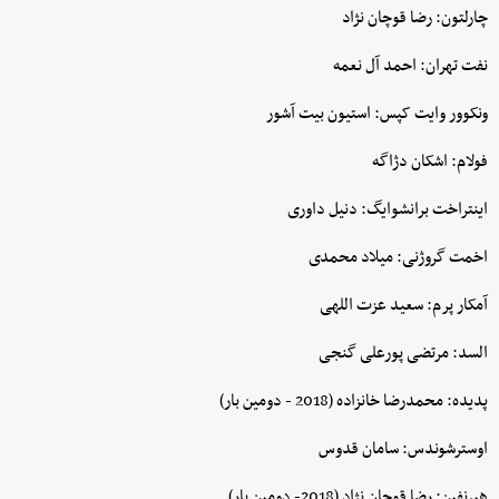
چارلتون: رضا قوچان نژاد
نفت تهران: احمد آل نعمه
ونکوور وایت کپس: استیون بیت آشور
فولام: اشکان دژاگه
اینتراخت برانشوایگ: دنیل داوری
اخمت گروژنی: میلاد محمدی
آمکار پرم: سعید عزت اللهی
السد: مرتضی پورعلی گنجی
پدیده: محمدرضا خانزاده (2018 - دومین بار)
اوسترشوندس: سامان قدوس
هیرنفین: رضا قوچان نژاد (2018- دومین بار)