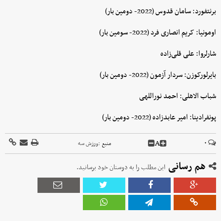
برنتفورد: سامان قدوس (2022- دومین بار)
اومونیا: کریم انصاری فرد (2022- سومین بار)
شارلروا: علی قلی‌زاده
بایرلورکوزن: سردار آزمون (2022- دومین بار)
شباب الاهلی: احمد نوراللهی
پونفرادینا: امیر عابدزاده (2022- دومین بار)
A
۰
منبع :
ورزش سه
هم رسانی
این مطلب را به دوستان خود برسانید.