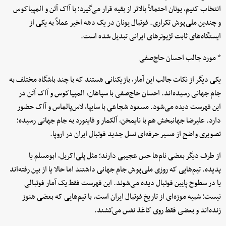
انتخاب کنیم، یونان احتمالاً بالاتر از بقیه قرار می‌گیرد؛ با آاک آتن و المپیاکوس
و چندین ملی‌پوش تکراری. فوتبال یونان در یک دهه اخیر عملاً به یکی از
ایستگاه‌های ثابت لژیونرهای ایرانی تبدیل شده است.
* مورد جالب احسان حاج‌صفی
یکی دیگر از نکات جالب این آمار، بازیکنانی هستند که با چند باشگاه مختلف به
جام جهانی رسیده‌اند. احسان حاج‌صفی با سپاهان، المپیاکوس و آاک آتن در
این فهرست دیده می‌شود. مسعود شجاعی با سایپا، لاس‌پالماس و آاک حضور
دارد. علیرضا جهانبخش هم با نایمخن، آلکمار و فاینورد به جام جهانی رسیده؛
تصویری واضح از مسیر حرفه‌ای نسل جدید فوتبال ایران در اروپا.
از طرف دیگر بعضی نام‌ها حس عجیبی دارند؛ مثل پلی‌اکریل، ابومسلم یا
پدیده. تیم‌هایی که روزی ملی‌پوش جام جهانی داشتند اما حالا یا از بین رفته‌اند
یا در سطوح پایین فوتبال دیده می‌شوند. این فهرست فقط یک آمار فوتبالی
نیست؛ شبیه موزه‌ای از تاریخ فوتبال ایران است، با تیم‌هایی که بعضی هنوز
زنده‌اند و بعضی فقط روی کاغذ نفس می‌کشند.