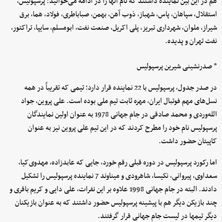
هم در این بین نماینده داشتند که نام آنها را در ادامه می‌خوانید: پرسپولیس،
استقلال، سپاهان، پاس، شهباز، ذوب آهن، بهمن، صباباطری، فولاد، هما، برق
شیراز، ملوان، شهرداری تبریز، پلی اکریل، صنعت نفت، ابومسلم، سایپا، تراکتور،
نفت تهران و پدیده.
* صدرنشینی شیرین پرسپولیس
در صدر جدول، پرسپولیس با 22 نماینده قرار دارد؛ تیمی که تقریباً در همه
نسل‌های مهم فوتبال ایران، مهره ثابت تیم ملی بوده است. علی پروین، جواد
الله‌وردی و محمد صادقی در جام جهانی 1978 به عنوان اولین نمایندگان
پرسپولیس نام خود را مطرح کردند که در این تیم علی پروین نیز به عنوان
کاپیتان حضور داشت.
اما رکورد پرسپولیس در دوره قبلی رقم خورد، جایی که عابدزاده، مهدوی‌کیا،
سعداوی، پیروانی، نکیسا، شاهرودی و میناوند 7 نماینده پرسپولیس را تشکیل
دادند. البته در جام جهانی 1998 علاوه بر این نفرات، علی دایی و کریم باقری و
چند بازیکن دیگر هم با پیشینه پرسپولیس حضور داشتند که به عنوان بازیکنان
دیگر تیمها در لیست جام جهانی قرار گرفتند.