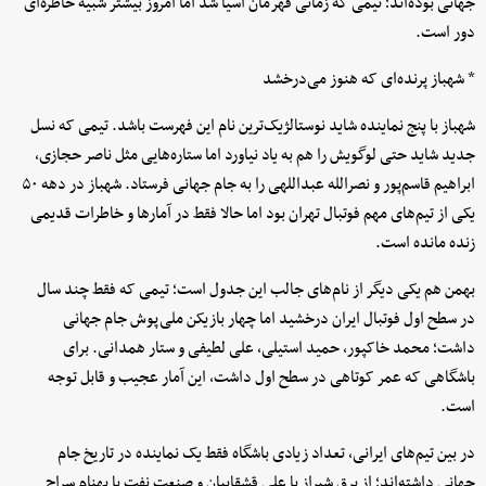
جهانی بوده‌اند؛ تیمی که زمانی قهرمان آسیا شد اما امروز بیشتر شبیه خاطره‌ای
دور است.
* شهباز پرنده‌ای که هنوز می‌درخشد
شهباز با پنج نماینده شاید نوستالژیک‌ترین نام این فهرست باشد. تیمی که نسل
جدید شاید حتی لوگویش را هم به یاد نیاورد اما ستاره‌هایی مثل ناصر حجازی،
ابراهیم قاسم‌پور و نصرالله عبداللهی را به جام جهانی فرستاد. شهباز در دهه ۵۰
یکی از تیم‌های مهم فوتبال تهران بود اما حالا فقط در آمارها و خاطرات قدیمی
زنده مانده است.
بهمن هم یکی دیگر از نام‌های جالب این جدول است؛ تیمی که فقط چند سال
در سطح اول فوتبال ایران درخشید اما چهار بازیکن ملی‌پوش جام جهانی
داشت؛ محمد خاکپور، حمید استیلی، علی لطیفی و ستار همدانی. برای
باشگاهی که عمر کوتاهی در سطح اول داشت، این آمار عجیب و قابل توجه
است.
در بین تیم‌های ایرانی، تعداد زیادی باشگاه فقط یک نماینده در تاریخ جام
جهانی داشته‌اند؛ از برق شیراز با علی قشقاییان و صنعت نفت با بهنام سراج