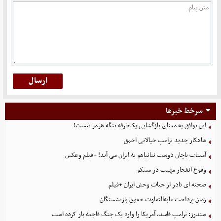
سرخط خبرها
این توافق به معنای بازگشایی یک‌طرفه تنگه هرمز نیست!
شاهکار جدید ترامپ خیالاتی احمق
آمیتاب باچان دوست نتانیاهو به ایران می آید! +فیلم وعکس
وقوع انفجار مهیب در مسکو
صحنه ای نادر از حیات وحش ایران +فیلم
زمان پرداخت مابه‌التفاوت حقوق بازنشستگان
سندرز: ترامپ فاسد، آمریکا را وارد یک جنگ فاجعه بار کرده است