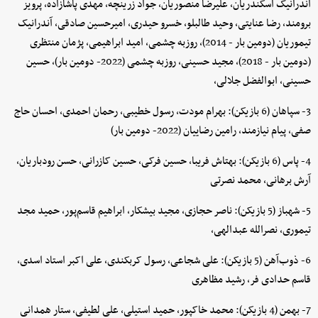
آندرانیک اسکندریان، علیرضا منصوریان، جواد زرینچه، مهدی پاشازاده، پرویز
برومند، رضا عنایتی، وحید طالبلو، خسرو حیدری، امیرحسین صادقی، آندرانیک
تیموریان (دومین بار - 2014)، روزبه چشمی، امید ابراهیمی، پژمان منتظری
(دومین بار - 2018)، مجید حسینی، روزبه چشمی (2022- دومین بار)، حسین
حسینی، ابوالفضل جلالی،
3- سپاهان (6 بازیکن): بهرام مودت، رسول خطیبی، رحمان احمدی، احسان حاج
صفی، پیام نیازمند، رامین رضاییان (2022- دومین بار)
4- پاس (6 بازیکن): بهتاش فریبا، حسین فرکی، حسین کازرانی، حسن رودباریان،
آرش برهانی، محمد نصرتی
5- شهباز (5 بازیکن): ناصر حجازی، مجید بیشکار، ابراهیم قاسم‌پور، حمید مجد
تیموری، نصرالله عبدالهی،
6- ذوب‌آهن (5 بازیکن): علی شجاعی، رسول کربکندی، علی اکبر استاد اسدی،
قاسم حدادی فر، رشید مظاهری
7- بهمن (4 بازیکن): محمد خاکپور، حمید استیلی، علی لطیفی، ستار همدانی