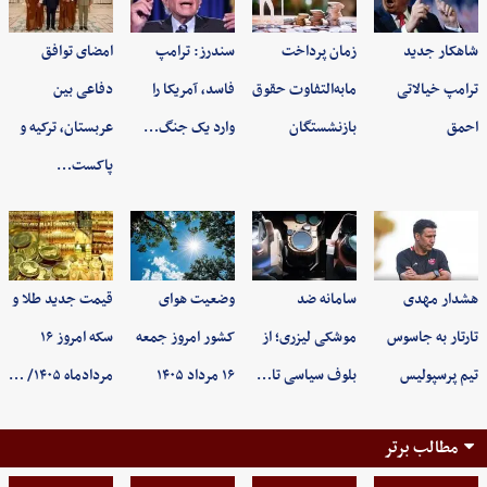
شاهکار جدید
زمان پرداخت
سندرز: ترامپ
امضای توافق
ترامپ خیالاتی
مابه‌التفاوت حقوق
فاسد، آمریکا را
دفاعی بین
احمق
بازنشستگان
وارد یک جنگ…
عربستان، ترکیه و
پاکست…
هشدار مهدی
سامانه ضد
وضعیت هوای
قیمت جدید طلا و
تارتار به جاسوس
موشکی لیزری؛ از
کشور امروز جمعه
سکه امروز ۱۶
تیم پرسپولیس
بلوف سیاسی تا…
۱۶ مرداد ۱۴۰۵
مردادماه ۱۴۰۵/ …
مطالب برتر