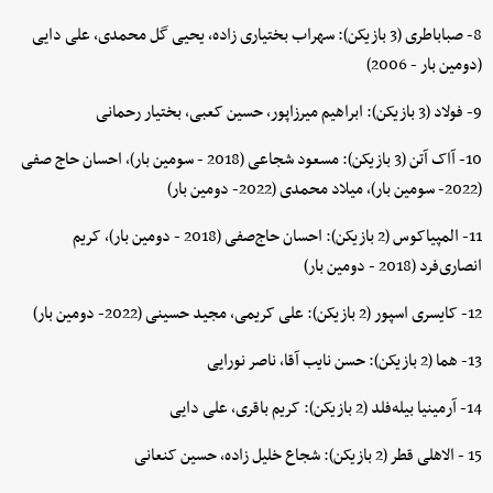
8- صباباطری (3 بازیکن): سهراب بختیاری زاده، یحیی گل محمدی، علی دایی
(دومین بار - 2006)
9- فولاد (3 بازیکن): ابراهیم میرزاپور، حسین کعبی، بختیار رحمانی
10- آاک آتن (3 بازیکن): مسعود شجاعی (2018 - سومین بار)، احسان حاج صفی
(2022- سومین بار)، میلاد محمدی (2022- دومین بار)
11- المپیاکوس (2 بازیکن): احسان حاج‌صفی (2018 - دومین بار)، کریم
انصاری‌فرد (2018 - دومین بار)
12- کایسری اسپور (2 بازیکن): علی کریمی، مجید حسینی (2022- دومین بار)
13- هما (2 بازیکن): حسن نایب آقا، ناصر نورایی
14- آرمینیا بیله‌فلد (2 بازیکن): کریم باقری، علی دایی
15 - الاهلی قطر (2 بازیکن): شجاع خلیل زاده، حسین کنعانی