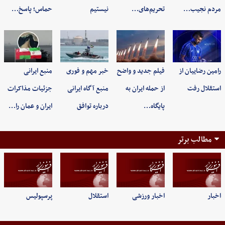
مردم نجیب…
تحریم‌های…
نیستیم
حماس؛ پاسخ…
رامین رضاییان از
فیلم جدید و واضح
خبر مهم و فوری
منبع ایرانی
استقلال رفت
از حمله ایران به
منبع آگاه ایرانی
جزئیات مذاکرات
پایگاه…
درباره توافق
ایران و عمان را…
مطالب برتر
اخبار
اخبار ورزشی
استقلال
پرسپولیس