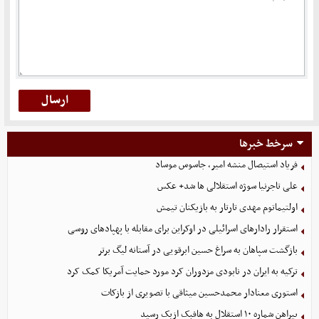
سرخط خبرها
فریاد استیصال منشه امیر، جاسوس موساد
علی تاجرنیا سوژه استقلالی‌ ها شد+ عکس
اولتیماتوم مهدی تارتار به بازیکنان تیمش
استقرار رادارهای اسرائیلی در اوکراین برای مقابله با پهپادهای روسی
بازگشت سپاهان به سراغ حسین ابرقویی در آستانه لیگ برتر
ترکیه به ایران در نابودی مزدوران کرد مورد حمایت آمریکا کمک کرد
استوری معنادار محمدحسین میثاقی با تصویری از بازکات
پیراهن شماره ۱۰ استقلال به هافبک ازبک رسید