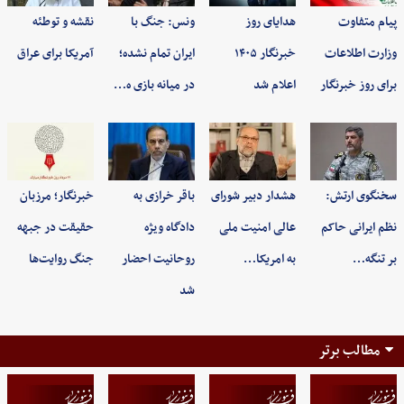
پیام متفاوت
هدایای روز
ونس: جنگ با
نقشه و توطئه
وزارت اطلاعات
خبرنگار ۱۴۰۵
ایران تمام نشده؛
آمریکا برای عراق
برای روز خبرنگار
اعلام شد
در میانه بازی ه…
سخنگوی ارتش:
هشدار دبیر شورای
باقر خرازی به
خبرنگار؛ مرزبان
نظم ایرانی حاکم
عالی امنیت ملی
دادگاه ویژه
حقیقت در جبهه
بر تنگه…
به امریکا…
روحانیت احضار
جنگ روایت‌ها
شد
مطالب برتر