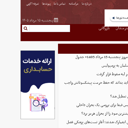
درباره ما
مرامنامه
تماس با ما
پیوندها
تعرفه اگهی
پنجشنبه ۱۵ مرداد ۱۴۰۵
نرمندان
بازرگانی
ه 15 مرداد 1405+ جدول
مان به پرسپولیس
در لبه سقوط قرار گرفت
 باید بداند که حفظ حرمت پیشکسوتانش واجب
 تعطیل شد؟
س فیفا برای بررسی یک بحران داخلی
ترین سود را از بحران هرمز برد؟
ی ایفمارک شدند؛ آغاز تست‌های پزشکی فصل