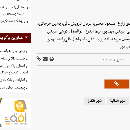
استیلی: بیرانوند
است/ پیشخوان
ورزشگاه دستگردی
ی زارع، مسعود محبی، عرفان درویش‌عالی، یاسین جرجانی،
یی، مهدی مهدوی، نیما اندرز، ابوالفضل کوهی، مهدی
عناوین برگزید
یوسف مزرعه، افشین صادقی، اسماعیل قلی‌زاده، مهدی
موردی.
پیش‌بینی هواشناسی امروز
قیمت طلا و سکه امروز پنجشنب
منبع :
ورزش سه
ادعای واکنش رهبر
اساس کذب و خلاف 
ادارات و بانک‌های کدام استان
پیچیدن نوای «یالث
شهر آنتالیا
شهر آنکارا