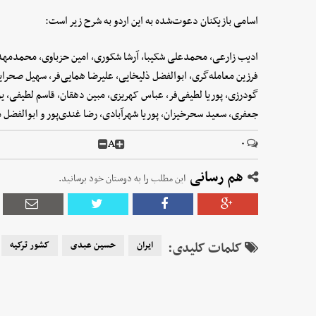
اسامی بازیکنان دعوت‌شده به این اردو به شرح زیر است:
ادیب زارعی، محمدعلی شکیبا، آرشا شکوری، امین حزباوی، محمدمهد
فرزین معامله‌گری، ابوالفضل ذلیخایی، علیرضا همایی‌فر، سهیل صحرا
گودرزی، پوریا لطیفی‌فر، عباس کهریزی، مبین دهقان، قاسم لطیفی، 
جعفری، سعید سحرخیزان، پوریا شهرآبادی، رضا غندی‌پور و ابوالفضل 
A
۰
هم رسانی
این مطلب را به دوستان خود برسانید.
کلمات کلیدی:
ایران
حسین عبدی
کشور ترکیه