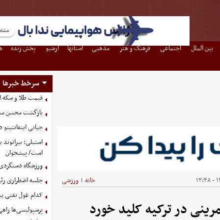
بین الملل
اجتماعی
فرهنگ و هنر
مذهبی
استانها
آرشیو
پخش زنده
ه
سرخط خبرها
قیمت طلا و سکه امروز پنجشنب
بازگشت محسن مسل
جیانی اینفانتینو 
استیلی: بیرانوند
است/ پیشخوان
ورزشگاه دستگردی
۱۴
خانه
ورزشی
جلسه اضطراری رئی
|
کدام غول نفتی بیش
مرینی در ترکیه کلید خورد
پرسپولیسی‌ها راه