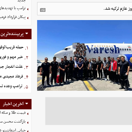
جدید
وز عازم ترکیه شد.
ترامپ با تهدیدهای
پیکان قرارداد فرشی
پربیننده‌ترین
حمله قریب‌الوقو
۱.
خبر مهم و فوری 
۲.
علت انفجار جبل
۳.
فرهاد مجیدی م
۴.
ترامپ وعده تسل
۵.
آخرین اخبار
قیمت طلا و سکه امروز پنجشنب
بازگشت محسن مسل
جیانی اینفانتینو 