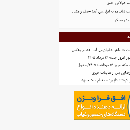
پ خیالاتی احمق
 نتانیاهو به ایران می آید! +فیلم وعکس
ب در مسکو
ه
 نتانیاهو به ایران می آید! +فیلم وعکس
جمعه ۱۶ مرداد ۱۴۰۵
مردادماه ۱۴۰۵/ جدول
رضایی پس از شایعات خبری
ز کربلا تا ظهور؛ سه قیام ، یک جبهه