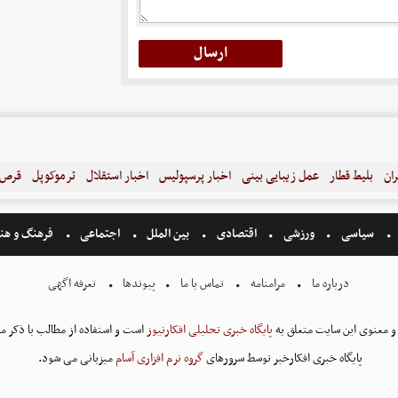
ران
بلیط قطار
عمل زیبایی بینی
اخبار پرسپولیس
اخبار استقلال
ترموکوپل
قرص ل
سیاسی
ورزشی
اقتصادی
بین الملل
اجتماعی
فرهنگ و هن
درباره ما
مرامنامه
تماس با ما
پیوندها
تعرفه اگهی
و معنوی این سایت متعلق به
پایگاه خبری تحلیلی افکارنیوز
است و استفاده از مطالب با ذکر من
پایگاه خبری افکارخبر توسط سرورهای
گروه نرم افزاری آسام
میزبانی می شود.