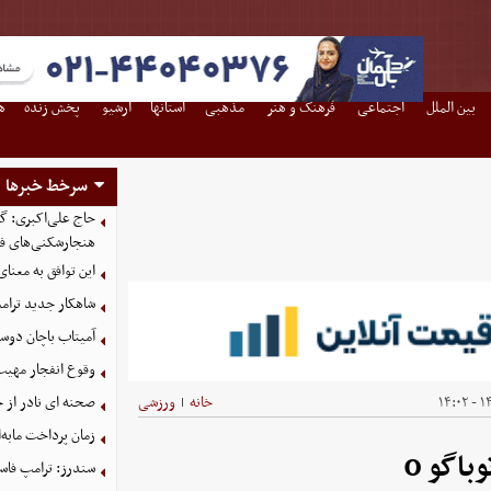
بین الملل
اجتماعی
فرهنگ و هنر
مذهبی
استانها
آرشیو
پخش زنده
ه
سرخط خبرها
حاج علی‌اکبری: گز
هنجارشکنی‌های فر
این توافق به معنا
شاهکار جدید ترام
آمیتاب باچان دوست
وقوع انفجار مهی
۱۴۰
خانه
ورزشی
صحنه ای نادر از 
|
زمان پرداخت مابه‌
سندرز: ترامپ فاسد