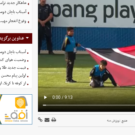
شاهکار جدید ترام
آمیتاب باچان دوست
وقوع انفجار مهی
عناوین برگزید
آمیتاب باچان دوست
وضعیت هوای کشور امروز 
قیمت جدید طلا و سکه امروز ۱۶ 
اولین پیام محسن 
از کوفه تا کربلا، ا
منبع :
ورزش سه