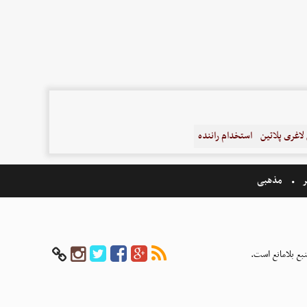
اغری پلاتین
استخدام راننده
ر
مذهبی
بع بلامانع است.