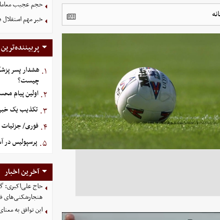
حجم عجیب معاملا
نه
خبر مهم استقلال د
پربیننده‌ترین
هشدار پسر پزشک
۱.
چیست؟
اولین پیام محس
۲.
تکذیب یک خبر د
۳.
فوری/ جزئیات او
۴.
پرسپولیس در آستانه ج
۵.
آخرین اخبار
حاج علی‌اکبری: گز
هنجارشکنی‌های فر
این توافق به معنا