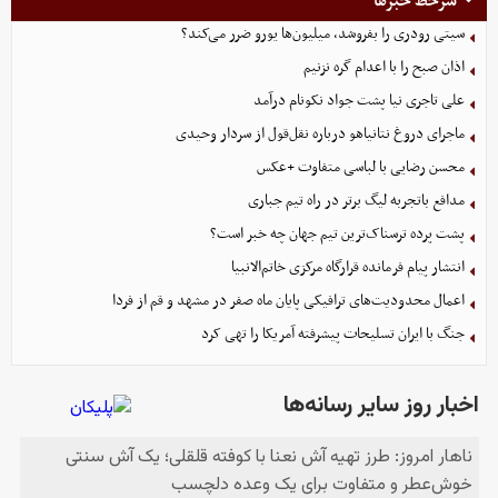
سرخط خبرها
سیتی رودری را بفروشد، میلیون‌ها یورو ضرر می‌کند؟
اذان صبح را با اعدام گره نزنیم
علی تاجری‌ نیا پشت جواد نکونام درآمد
ماجرای دروغ نتانیاهو درباره نقل‌قول از سردار وحیدی
محسن رضایی با لباسی متفاوت +عکس
مدافع باتجربه لیگ برتر در راه تیم جباری
پشت پرده ترسناک‌ترین تیم جهان چه خبر است؟
انتشار پیام فرمانده قرارگاه مرکزی خاتم‌الانبیا
اعمال محدودیت‌های ترافیکی پایان ماه صفر در مشهد و قم از فردا
جنگ با ایران تسلیحات پیشرفته آمریکا را تهی کرد