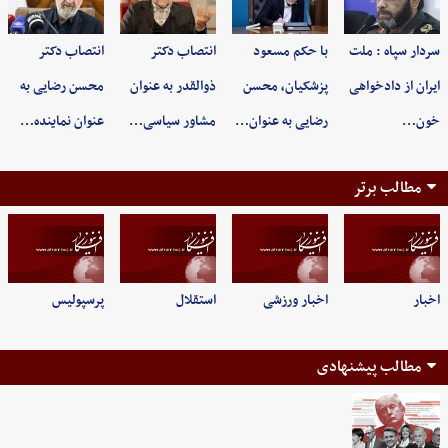
سردار سپاه : ملت
با حکم مسعود
انتصاب دکتر
انتصاب دکتر
ایران از دادخواهی
پزشکیان، محسن
ذوالقدر به عنوان
محسن رضایی به
خون…
رضایی به عنوان…
مشاور سیاسی…
عنوان نماینده…
مطالب برتر
اخبار
اخبار ورزشی
استقلال
پرسپولیس
مطالب پیشنهادی