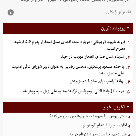
پربیننده‌ترین
فرزند شهید لاریجانی: درباره نحوه افشای محل استقرار پدرم ۵،۶ فرضیه
۱.
مطرح است
شنیده شدن صدای انفجار مهیب در حیفا
۲.
با حکم مسعود پزشکیان، محسن رضایی به عنوان دبیر شورای عالی امنیت
۳.
ملی منصوب شد
بهانه ترامپ برای سقوط محبوبیتش
۴.
بمب نقل‌وانتقالاتی پرسپولیس ترکید؛ ستاره ملی‌پوش سرخپوش شد
۵.
آخرین اخبار
سیتی رودری را بفروشد، میلیون‌ها یورو ضرر می‌کند؟
اذان صبح را با اعدام گره نزنیم
علی تاجری‌ نیا پشت جواد نکونام درآمد