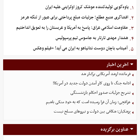
یاوه‌گویی تولیدکننده موشک کروز اوکراینی علیه ایران
۱.
افشاگری منبع مطلع؛ جزئیات مبلغ پرداختی برای عبور از تنگه هرمز
۲.
مقاومت اسلامی عراق: پاسخ به آمریکا و عربستان را به تعویق انداختیم
۳.
هشدار مهدی تارتار به جاسوس تیم پرسپولیس
۴.
آمیتاب باچان دوست نتانیاهو به ایران می آید! +فیلم وعکس
۵.
آخرین اخبار
فرمانده ارشد آمریکایی برکنار شد
ادامه جنگ تا روی کار آمدن دولت جدید در آمریکا!
تشریح جزئیات صدور احکام بازنشستگی
عراقچی: زمان آن فرا رسیده است که به خود متکی باشیم
پزشکیان: شکافی بین دولت و نیروهای مسلح نیست
عناوین برگزیده