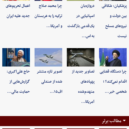
پزشکیان: شکافی
دروازه‌بان
چرا محمد صلاح
اعمال تحریم‌های
بین دولت و
اسپانیایی در
ترکیه را به عربستان
جدید علیه ایران
نیروهای مسلح
یک‌قدمی بازگشت
و آمریکا…
نیست
به اس…
چرا دستگاه قضایی
تصاویر جدید از
تصویر تازه منتشر
حاج علی‌اکبری:
اقدام نمی‌کند؟ ؛
پهپادهای
شده از صندلی
گزارش‌هایی از
شخصی خبر…
منهدم‌شده
اف۱۵…
حمایت مالی…
آمریکا…
مطالب برتر