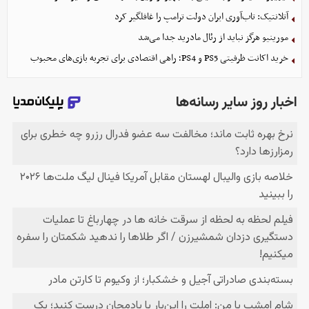
آتلانتیک: تاب‌آوری ایران دولت ترامپ را غافلگیر کرد
مورینیو هرگز نباید از رئال مادرید جدا می‌شد
خرید اکانت ظرفیتی PS5 و PS4؛ راهی اقتصادی برای تجربه بازی‌های محبوب