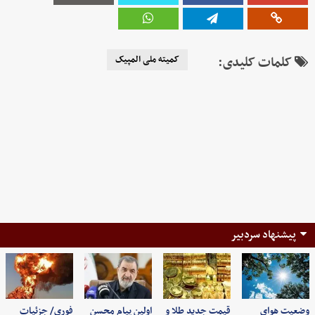
کلمات کلیدی:
کمیته ملی المپیک
پیشنهاد سردبیر
وضعیت هوای
قیمت جدید طلا و
اولین پیام محسن
فوری/ جزئیات