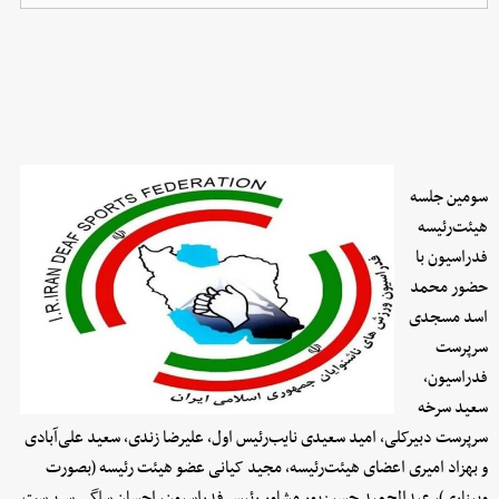
سومین جلسه
هیئت‌رئیسه
فدراسیون با
حضور محمد
اسد مسجدی
سرپرست
فدراسیون،
سعید سرخه
سرپرست دبیرکلی، امید سعیدی نایب‌رئیس اول، علیرضا زندی، سعید علی‌آبادی
و بهزاد امیری اعضای هیئت‌رئیسه، مجید کیانی عضو هیئت رئیسه (بصورت
وبیناری)، عبدالحمید حسین‌پور مشاور رئیس فدراسیون، احسان سلگی سرپرست