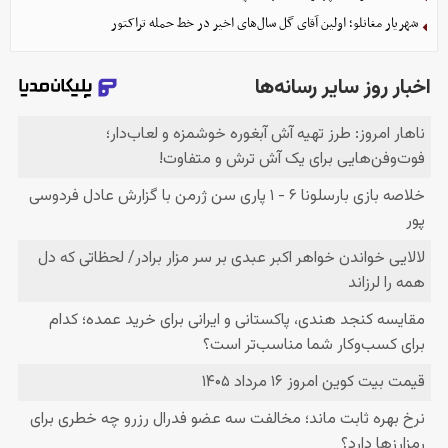
شهریار مغانلو؛ اولین آقای گل سال‌های اخیر در خط حمله تراکتور