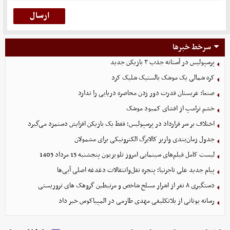
سرخط خبرها
پرسپولیس در آستانه جذب ۳ بازیکن جدید
کره شمالی یک موشک بالستیک شلیک کرد
صنعا: عربستان قدرت دور زدن محاصره دریایی را ندارد
خشم ترامپ از افشای کمبود موشک
اختلاف بر سر قرارداد در پرسپولیس؛ فقط یک بازیکن افزایش دستمزد می‌گیرد
جدول زمان‌بندی واریز کالابرگ الکترونیکی برای مشمولان
لیست کامل فیلم‌های سینمایی امروز تلویزیون پنجشنبه 15 مرداد 1405
پیام جدید علی تاجرنیا؛ پنجره نقل‌وانتقالات دغدغه اصلی آبی‌ها
دستگیری ۸ نفر از اشرار مسلح شاخص و مرتبطین گروهک های تروریستی
رسانه یونانی از بلاتکلیفی مهدی طارمی در المپیاکوس خبر داد