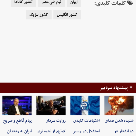
کلمات کلیدی:
ایران
تیم ملی مصر
کشور کانادا
کشور انگلیس
کشور بلژیک
پیشنهاد سردبیر
شنیده شدن صدای
اشتباهات کلیدی
روایت سردار
پیام قاطع و صریح
دو انفجار در
استقلال در مسیر
کوثری از نحوه ترور
ایران به متحدان