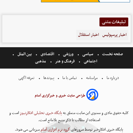
تبلیغات متنی
اخبار پرسپولیس
اخبار استقلال
صفحه نخست
سیاسی
ورزشی
اقتصادی
بین الملل
اجتماعی
فرهنگ و هنر
مذهبی
درباره ما
مرامنامه
تماس با ما
پیوندها
تعرفه اگهی
طراحی سایت خبری و خبرگزاری آسام
کلیه حقوق مادی و معنوی این سایت متعلق به
پایگاه خبری تحلیلی افکارنیوز
است و
استفاده از مطالب با ذکر منبع بلامانع است.
پایگاه خبری افکارخبر توسط سرورهای
گروه نرم افزاری آسام
میزبانی می شود.