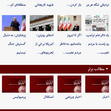
نزدیکی تنگه هرمز
باز کردن…
شهید لاریجانی
منطقه‌ای آم…
راه نافرجام ترامپ،
اگر تا امروز
ادعای رویترز:
پزشکیان: به‌ دنبال
رو راست با مردم
مانده‌ایم، به‌خاطر
آمریکا برخی از
گسترش جنگ
نجیب،…
مردم نجیب…
تحریم‌های…
نیستیم
مطالب برتر
اخبار
اخبار ورزشی
استقلال
پرسپولیس