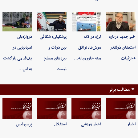
خبر جدید درباره
لرزه در لانه
پزشکیان: شکافی
دروازه‌بان
استعفای ذولقدر
موش‌ها، توافق
بین دولت و
اسپانیایی در
+جزئیات
مکه خاورمیانه…
نیروهای مسلح
یک‌قدمی بازگشت
نیست
به اس…
مطالب برتر
اخبار
اخبار ورزشی
استقلال
پرسپولیس