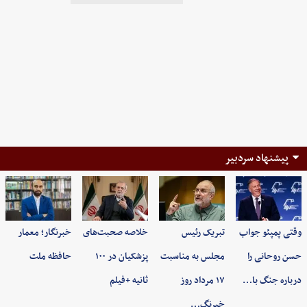
پیشنهاد سردبیر
وقتی پمپئو جواب
تبریک رئیس
خلاصه صحبت‌های
خبرنگار؛ معمار
حسن روحانی را
مجلس به مناسبت
پزشکیان در ۱۰۰
حافظه ملت
درباره جنگ با…
۱۷ مرداد روز
ثانیه +فیلم
خبرنگ…