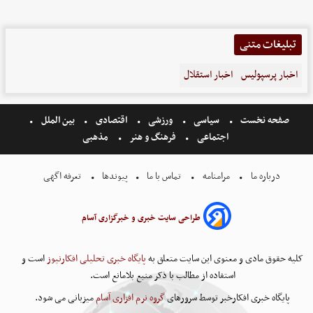
تبلیغات متنی
اخبار پرسپولیس
اخبار استقلال
صفحه نخست
سیاسی
ورزشی
اقتصادی
بین الملل
اجتماعی
فرهنگ و هنر
مذهبی
درباره ما
مرامنامه
تماس با ما
پیوندها
تعرفه اگهی
طراحی سایت خبری و خبرگزاری آسام
کلیه حقوق مادی و معنوی این سایت متعلق به
پایگاه خبری تحلیلی افکارنیوز
است و
استفاده از مطالب با ذکر منبع بلامانع است.
پایگاه خبری افکارخبر توسط سرورهای
گروه نرم افزاری آسام
میزبانی می شود.