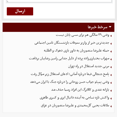
سرخط خبرها
وقتی ۳۹ سالگی هم برای مسی پایان نیست
جدیدترین خبر از واریز معوقات بازنشستگان تامین اجتماعی
حمله علیرضا منصوریان به داور بازی دهوک و الطلبه
سهراب بختیاری‌زاده پرده از دلیل جدایی رامین رضاییان برداشت
مربی جدید استقلال در راه تهران
پاسخ جنجالی فیفا درباره آسانی؛ ادعای استقلال زیر سؤال رفت
وقتی پمپئو جواب حسن روحانی را درباره جنگ با ایران می‌دهد
یارانه نقدی و کالابرگ این افراد رسما حذف شد
واکنش تازه نساجی به آینده دانیال ایری و کسری طاهری
ملاقات یحیی گل‌محمدی و علیرضا منصوریان در عراق