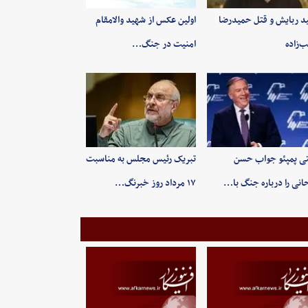
ید ربایش و قتل حمیدرضا
اولین عکس از شهید والامقام
‌زاده
امنیت در جنگ…
ی پمپئو جواب حسن
تبریک رئیس مجلس به مناسبت
انی را درباره جنگ با…
۱۷ مرداد روز خبرنگ…