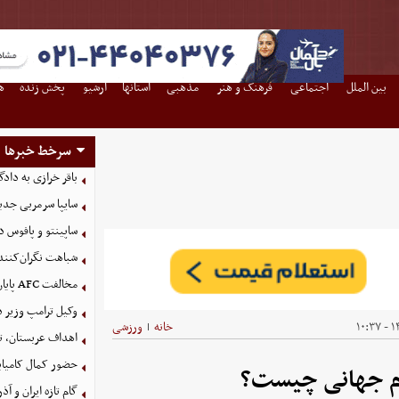
بین الملل
اجتماعی
فرهنگ و هنر
مذهبی
استانها
آرشیو
پخش زنده
ه
سرخط خبرها
باقر خرازی به داد
سایپا سرمربی جدی
ساپینتو و پافوس
شباهت نگران‌کننده
مخالفت AFC پایان کار نیست؛ استقلال بصره را می‌خواهد
وکیل ترامپ وزیر 
۱۴
خانه
ورزشی
|
اهداف عربستان، تر
حضور کمال کامیاب
ام جهانی چیست؟
گام تازه ایران و آ