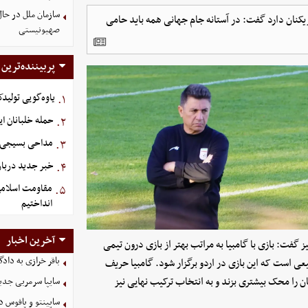
سازمان ملل در حا
زیکنان دارد گفت: در آستانه جام جهانی همه باید حامی
صهیونیستی
پربیننده‌ترین
یاوه‌گویی تولیدک
۱.
حمله خلبانان ایرا
۲.
مداحی بسیجی 
۳.
خبر جدید دربار
۴.
مقاومت اسلامی 
۵.
انداختیم
آخرین اخبار
نیز گفت: بازی با گامبیا به مراتب بهتر از بازی درون تیمی
باقر خرازی به داد
ی است که این بازی در اردو برگزار شود. گامبیا حریف
ان را محک بیشتری بزند و به انتخاب ترکیب نهایی نیز
سایپا سرمربی جدی
ساپینتو و پافوس