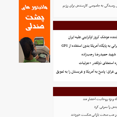
ل رسیدگی به جاسوسی کارمندش برای رژیم
ننده موشک کروز اوکراینی علیه ایران
نی به پایگاه آمریکا بدون استفاده از GPS
شهید حمیدرضا رجب‌زاده
ه استعفای ذولقدر +جزئیات
عراق: پاسخ به آمریکا و عربستان را به تعویق
گاه ویژه روحانیت احضار شد
دش را معرفی کرد
 در شب سخت بارانی شکست خوردند