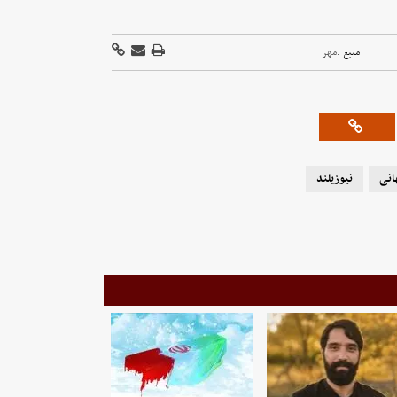
منبع :
مهر
انی
نیوزیلند