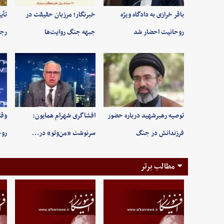
باقر خرازی به دادگاه ویژه
خبرنگار؛ مرزبان حقیقت در
تأی
روحانیت احضار شد
جبهه جنگ روایت‌ها
رجب
توصیه رهبرشهید درباره حضور
افشاگری شهرام همایون:
وقت
فرزندانش در جنگ
سرنوشت «من‌وتو» در…
روح
مطالب برتر