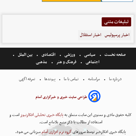
تبلیغات متنی
اخبار پرسپولیس
اخبار استقلال
صفحه نخست
سیاسی
ورزشی
اقتصادی
بین الملل
اجتماعی
فرهنگ و هنر
مذهبی
درباره ما
مرامنامه
تماس با ما
پیوندها
تعرفه اگهی
طراحی سایت خبری و خبرگزاری آسام
کلیه حقوق مادی و معنوی این سایت متعلق به
پایگاه خبری تحلیلی افکارنیوز
است و
استفاده از مطالب با ذکر منبع بلامانع است.
پایگاه خبری افکارخبر توسط سرورهای
گروه نرم افزاری آسام
میزبانی می شود.