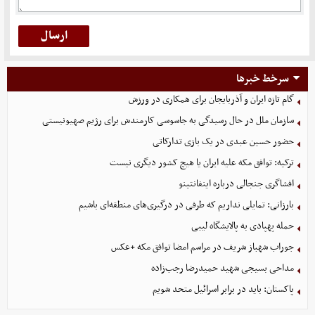
سرخط خبرها
گام تازه ایران و آذربایجان برای همکاری در ورزش
سازمان ملل در حال رسیدگی به جاسوسی کارمندش برای رژیم صهیونیستی
حضور حسین عبدی در یک بازی تدارکاتی
ترکیه: توافق مکه علیه ایران یا هیچ کشور دیگری نیست
افشاگری جنجالی درباره اینفانتینو
بارزانی: تمایلی نداریم که طرفی در درگیری‌های منطقه‌ای باشیم
حمله پهپادی به پالایشگاه لیبی
جوراب‌ شهباز شریف در مراسم امضا توافق‌ مکه +عکس
مداحی بسیجی شهید حمیدرضا رجب‌زاده
پاکستان: باید در برابر اسرائیل متحد شویم