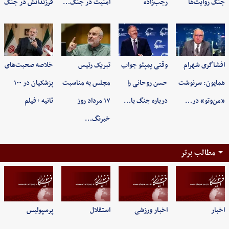
جنگ روایت‌ها
رجب‌زاده
امنیت در جنگ…
فرزندانش در جنگ
افشاگری شهرام
وقتی پمپئو جواب
تبریک رئیس
خلاصه صحبت‌های
همایون: سرنوشت
حسن روحانی را
مجلس به مناسبت
پزشکیان در ۱۰۰
«من‌وتو» در…
درباره جنگ با…
۱۷ مرداد روز
ثانیه +فیلم
خبرنگ…
مطالب برتر
اخبار
اخبار ورزشی
استقلال
پرسپولیس