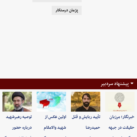
پژمان درستکار
پیشنهاد سردبیر
خبرنگار؛ مرزبان
تأیید ربایش و قتل
اولین عکس از
توصیه رهبرشهید
حقیقت در جبهه
حمیدرضا
شهید والامقام
درباره حضور