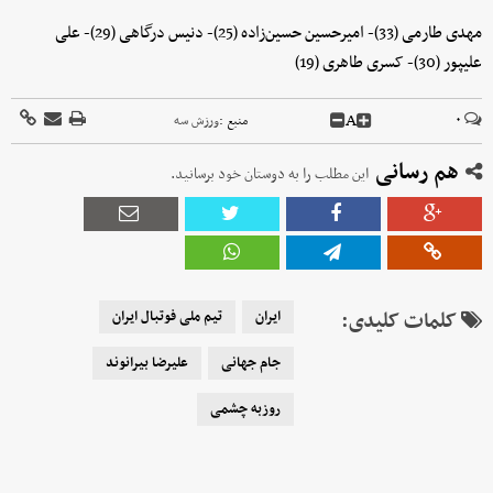
مهدی طارمی (33)- امیرحسین حسین‌زاده (25)- دنیس درگاهی (29)- علی
علیپور (30)- کسری طاهری (19)
A
۰
منبع :
ورزش سه
هم رسانی
این مطلب را به دوستان خود برسانید.
کلمات کلیدی:
ایران
تیم ملی فوتبال ایران
جام جهانی
علیرضا بیرانوند
روزبه چشمی