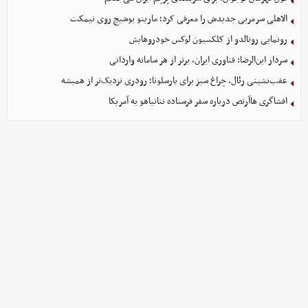
الاهلی سرمربی جدیدش را معرفی کرد؛ مارینو بوشیچ روی نیمکت
رونمایی رونالدو از کلکسیون لوکس خودروهایش
سردار ابن‌الرضا: فناوری ایران، برتر از هر سامانه وارداتی
عقب‌نشینی رئال، چراغ سبز برای بارسلونا؛ رودری نزدیک‌تر از همیشه
افشاگری هاآرتص درباره سفر فرستاده نتانیاهو به آمریکا