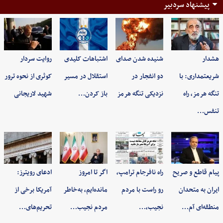
پیشنهاد سردبیر
هشدار
شنیده شدن صدای
اشتباهات کلیدی
روایت سردار
شریعتمداری: با
دو انفجار در
استقلال در مسیر
کوثری از نحوه ترور
تنگه هرمز، راه
نزدیکی تنگه هرمز
باز کردن…
شهید لاریجانی
تنفس…
پیام قاطع و صریح
راه نافرجام ترامپ،
اگر تا امروز
ادعای رویترز:
ایران به متحدان
رو راست با مردم
مانده‌ایم، به‌خاطر
آمریکا برخی از
منطقه‌ای آم…
نجیب،…
مردم نجیب…
تحریم‌های…