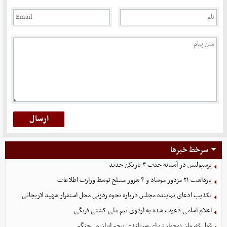
سرخط خبرها
پرسپولیس در آستانه جذب ۳ بازیکن جدید
بازداشت ۲۱ مزدور موساد و ۴ شرور مسلح توسط وزارت اطلاعات
تکذیب ادعای نماینده مجلس درباره نحوه ردزنی محل استقرار شهید لاریجانی
اعلام اسامی دعوت شده به اردوی تیم ملی کشتی فرنگی
قول قهرمان نوجوان؛ برای سربلندی پرچم ایران می‌جنگم