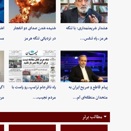
هشدار شریعتمداری: با تنگه
شنیده شدن صدای دو انفجار
اشت
هرمز، راه تنفس…
در نزدیکی تنگه هرمز
مسی
پیام قاطع و صریح ایران به
راه نافرجام ترامپ، رو راست با
اگر
متحدان منطقه‌ای آم…
مردم نجیب،…
مر
مطالب برتر