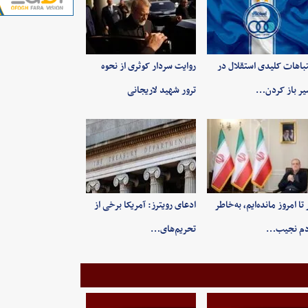
باهات کلیدی استقلال در
روایت سردار کوثری از نحوه
ر باز کردن…
ترور شهید لاریجانی
 تا امروز مانده‌ایم، به‌خاطر
ادعای رویترز: آمریکا برخی از
دم نجیب…
تحریم‌های…