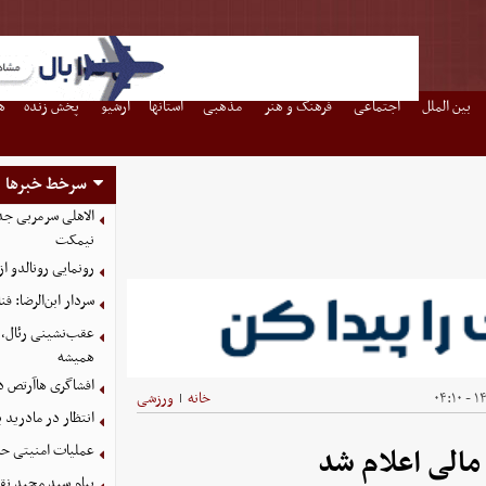
بین الملل
اجتماعی
فرهنگ و هنر
مذهبی
استانها
آرشیو
پخش زنده
ه
سرخط خبرها
الاهلی سرمربی جد
نیمکت
رونمایی رونالدو 
سردار ابن‌الرضا: فن
عقب‌نشینی رئال، چ
همیشه
افشاگری هاآرتص درب
۱۴۰
خانه
ورزشی
|
انتظار در مادرید 
عملیات امنیتی حش
 مالی اعلام شد
پیام سید مجید نق