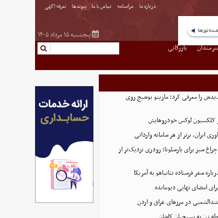
درباره ما
مرامنامه
تماس با ما
پیوندها
تعرفه اگهی
پنجشنبه ۱۵ مرداد ۱۴۰۵
نرمندان
بازرگانی
یدش را معرفی کرد؛ مارینو بوشیچ روی
از کلکسیون لوکس خودروهایش
اوری ایران، برتر از هر سامانه وارداتی
راغ سبز برای بارسلونا؛ رودری نزدیک‌تر از
اره سفر فرستاده نتانیاهو به آمریکا
برای امضای نهایی دیومانده
دالشعبی در مرزهای عراق و اردن
طه زن به بسیجیان کاشان