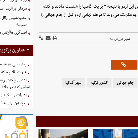
شاگردان امیر قلعه‌نویی سه روز قبل (جمعه) در نخستین دیدار تدارکاتی این اردو با نتیجه ۳ بر یک گامبیا را شکست دادند و گفته
سردار ابن‌الرضا: فن
 به مکزیک می‌روند تا مرحله نهایی اردو قبل از جام جهانی را
عقب‌نشینی رئال، چ
همیشه
افشاگری هاآرتص درب
منبع :
ورزش سه
عناوین برگزید
پیش‌بینی هواشناسی امروز
قیمت طلا و سکه امروز پنجشنب
ادعای واکنش رهبر
جام جهانی
کشور ترکیه
شهر آنتالیا
اساس کذب و خلاف 
ادارات و بانک‌های کدام استان
پیچیدن نوای «یالث