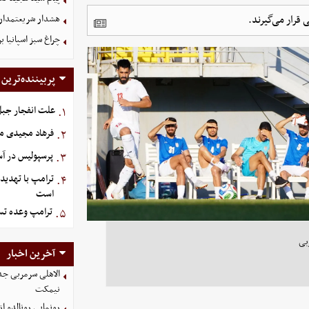
 قرار می‌گیرند.
هشدار شریعتمداری:
چراغ سبز اسپانیا برا
پربیننده‌ترین
علت انفجار جبل‌
۱.
فرهاد مجیدی م
۲.
پرسپولیس در آستانه جذ
۳.
ترامپ با تهدید
۴.
است
ترامپ وعده تسل
۵.
بی
آخرین اخبار
الاهلی سرمربی جد
نیمکت
رونمایی رونالدو 