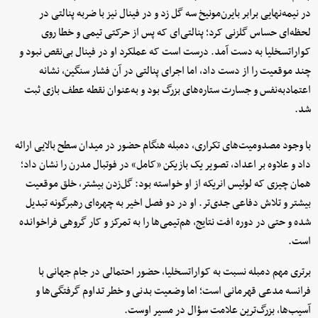
در نیمه‌نهایی برابر بایرن‌مونیخ سه گل زد و در فینال نیز با ضربه پنالتی در
لحظه‌ای حساس گلزنی کرد؛ پنالتی‌ای که پس از حرکتی تیمی و خطا روی
کواراتسخلیا به دست آمد. درست است که عملکرد او در فینال بی‌نقص نبود و
چند موقعیت را از دست داد، اما اجرای پنالتی در آن فشار سنگین، نشانه
اعتمادبه‌نفس و جسارت ستاره‌های بزرگ بود و به‌عنوان نقطه عطف بازی ثبت
شد.
با وجود مصدومیت‌های تکراری، دمبله هنگام حضور در میدان سطح بالایی ارائه
داد و علاوه بر اعداد، تصویر یک بازیکن «کامل» در فوتبال مدرن را نشان داد؛
همان چیزی که لوئیس انریکه از او خواسته بود: گل‌زدن بیشتر، خلق موقعیت
بیشتر و تلاش دفاعی جدی‌تر. او در دو فصل اخیر به چهره‌ای رهبرگونه تبدیل
شده و حتی در دوره افت نتایج، هم‌تیمی‌ها را به تمرکز و کار گروهی فراخوانده
است.
برتری مهم دمبله نسبت به کواراتسخلیا، حضور احتمالی در جام جهانی با
فرانسه مدعی قهرمانی است؛ اما وضعیت بدنی و خطر تداوم گرفتگی‌ها و
آسیب‌ها، بزرگ‌ترین علامت سؤال در مسیر اوست.