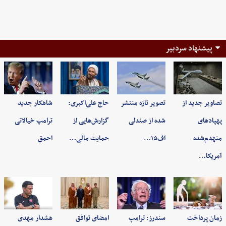
پیشنهاد سردبیر
تصاویر جدید از
تصویر تازه منتشر
حاج علی‌اکبری:
شاهکار جدید
پهپادهای
شده از صندلی
گزارش‌هایی از
ترامپ خیالاتی
منهدم‌شده
اف۱۵…
حمایت مالی…
احمق
آمریکا…
زمان پرداخت
سندرز: ترامپ
امضای توافق
هشدار مهدی