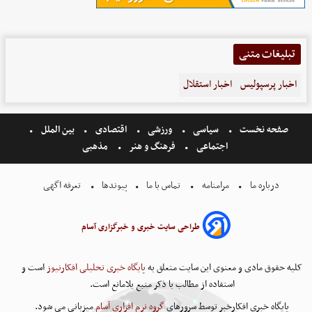
تبلیغات متنی
اخبار پرسپولیس
اخبار استقلال
صفحه نخست
سیاسی
ورزشی
اقتصادی
بین الملل
اجتماعی
فرهنگ و هنر
مذهبی
درباره ما
مرامنامه
تماس با ما
پیوندها
تعرفه اگهی
طراحی سایت خبری و خبرگزاری آسام
کلیه حقوق مادی و معنوی این سایت متعلق به
پایگاه خبری تحلیلی افکارنیوز
است و
استفاده از مطالب با ذکر منبع بلامانع است.
پایگاه خبری افکارخبر توسط سرورهای
گروه نرم افزاری آسام
میزبانی می شود.