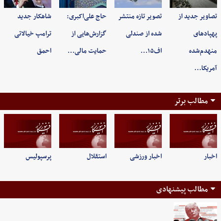
تصاویر جدید از
تصویر تازه منتشر
حاج علی‌اکبری:
شاهکار جدید
پهپادهای
شده از صندلی
گزارش‌هایی از
ترامپ خیالاتی
منهدم‌شده
اف۱۵…
حمایت مالی…
احمق
آمریکا…
مطالب برتر
اخبار
اخبار ورزشی
استقلال
پرسپولیس
مطالب پیشنهادی