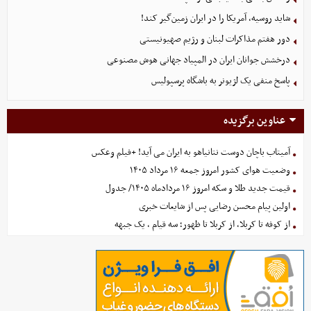
شاید روسیه، آمریکا را در ایران زمین‌گیر کند!
دور هفتم مذاکرات لبنان و رژیم صهیونیستی
درخشش جوانان ایران در المپیاد جهانی هوش مصنوعی
پاسخ منفی یک لژیونر به باشگاه پرسپولیس
عناوین برگزیده
آمیتاب باچان دوست نتانیاهو به ایران می آید! +فیلم وعکس
وضعیت هوای کشور امروز جمعه ۱۶ مرداد ۱۴۰۵
قیمت جدید طلا و سکه امروز ۱۶ مردادماه ۱۴۰۵/ جدول
اولین پیام محسن رضایی پس از شایعات خبری
از کوفه تا کربلا، از کربلا تا ظهور؛ سه قیام ، یک جبهه