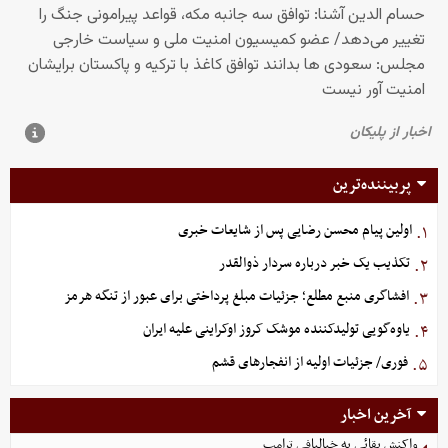
پربیننده‌ترین
اولین پیام محسن رضایی پس از شایعات خبری
۱.
تکذیب یک خبر درباره سردار ذوالقدر
۲.
افشاگری منبع مطلع؛ جزئیات مبلغ پرداختی برای عبور از تنگه هرمز
۳.
یاوه‌گویی تولیدکننده موشک کروز اوکراینی علیه ایران
۴.
فوری/ جزئیات اولیه از انفجارهای قشم
۵.
آخرین اخبار
واکنش بقائی به خیالبافی ترامپ