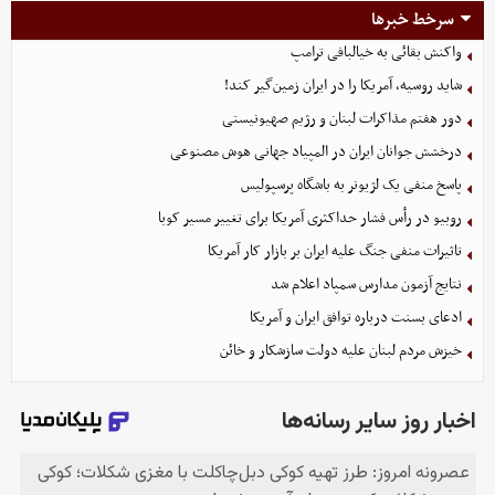
سرخط خبرها
واکنش بقائی به خیالبافی ترامپ
شاید روسیه، آمریکا را در ایران زمین‌گیر کند!
دور هفتم مذاکرات لبنان و رژیم صهیونیستی
درخشش جوانان ایران در المپیاد جهانی هوش مصنوعی
پاسخ منفی یک لژیونر به باشگاه پرسپولیس
روبیو در رأس فشار حداکثری آمریکا برای تغییر مسیر کوبا
تاثیرات منفی جنگ علیه ایران بر بازار کار آمریکا
نتایج آزمون مدارس سمپاد اعلام شد
ادعای بسنت درباره توافق ایران و آمریکا
خیزش مردم لبنان علیه دولت سازشکار و خائن